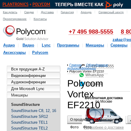
Как купить
Скидки
Доставка
Гарантия
Аренда
Сервисный центр
Проектирование
Контакты
+7 495 988-5555
8 8
zakaz@po
Аудио
Видео
Lync
Программы
Микшеры
Серверы
Аксессуары
Polycom
Главная
Оборудование
+7-495-988-5555
аудиоконференции
Вся продукция A-Z
Polycom Vortex EF2210
WhatsApp
Видеоконференции
Polycom
Аудиоконференции
Telegram
Для Microsoft Lync
Vortex
Микшеры
Бесплатная доставка
по Москве
EF2210
SoundStructure
SoundStructure C8, 12, 16
SoundStructure SR12
О продукте
Характеристики
SoundStructure TEL1
Фото
Фото
Подробнее о доставке
SoundStructure TEL2