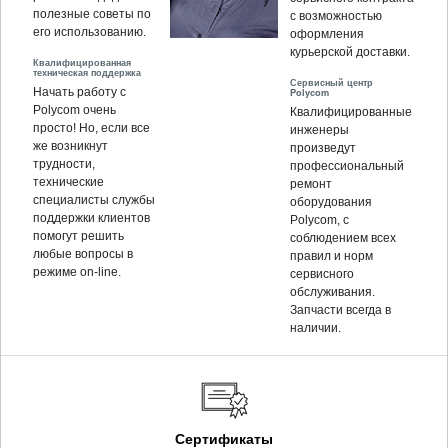
полезные советы по
с возможностью
его использованию.
оформления
курьерской доставки.
Квалифицированная
техническая поддержка
Сервисный центр
Начать работу с
Polycom
Polycom очень
Квалифицированные
просто! Но, если все
инженеры
же возникнут
произведут
трудности,
профессиональный
технические
ремонт
специалисты службы
оборудования
поддержки клиентов
Polycom, c
помогут решить
соблюдением всех
любые вопросы в
правил и норм
режиме on-line.
сервисного
обслуживания.
Запчасти всегда в
наличии.
Сертификаты