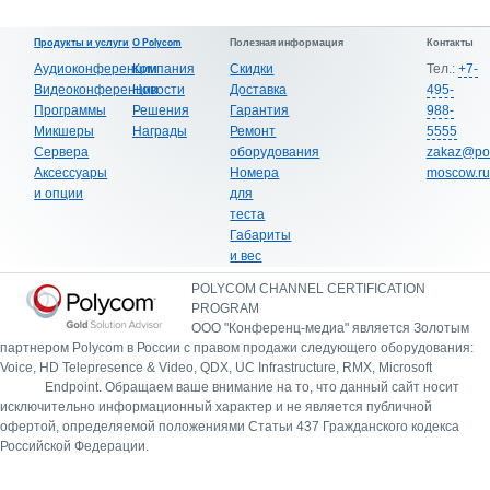
Продукты и услуги
О Polycom
Полезная информация
Контакты
Аудиоконференции
Компания
Скидки
Тел.:
+7-
Видеоконференции
Новости
Доставка
495-
Программы
Решения
Гарантия
988-
Микшеры
Награды
Ремонт
5555
Сервера
оборудования
zakaz@po
Аксессуары
Номера
moscow.ru
и опции
для
теста
Габариты
и вес
POLYCOM CHANNEL CERTIFICATION
PROGRAM
ООО "Конференц-медиа" является Золотым
партнером Polycom в России с правом продажи следующего оборудования:
Voice, HD Telepresence & Video, QDX, UC Infrastructure, RMX, Microsoft
Endpoint.
Обращаем ваше внимание на то, что данный сайт носит
исключительно информационный характер и не является публичной
офертой, определяемой положениями Статьи 437 Гражданского кодекса
Российской Федерации.