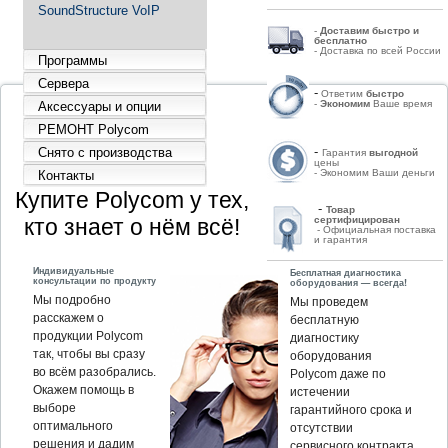
SoundStructure VoIP
-
Д
оставим быстро и
бесплатно
- Доставка по всей России
Программы
Сервера
-
Ответим
быстро
-
Экономим
Ваше время
Аксессуары и опции
РЕМОНТ Polycom
-
Снято с производства
Гарантия
выгодной
цены
- Экономим Ваши деньги
Контакты
Купите Polycom у тех,
-
Товар
кто знает о нём всё!
сертифицирован
- Официальная поставка
и гарантия
Индивидуальные
Бесплатная диагностика
консультации по продукту
оборудования — всегда!
Мы подробно
Мы проведем
расскажем о
бесплатную
продукции Polycom
диагностику
так, чтобы вы сразу
оборудования
во всём разобрались.
Polycom даже по
Окажем помощь в
истечении
выборе
гарантийного срока и
оптимального
отсутствии
решения и дадим
сервисного контракта