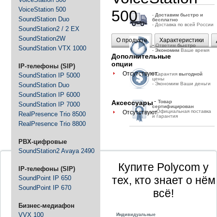
VoiceStation 500
500
-
Д
оставим быстро и
SoundStation Duo
бесплатно
- Доставка по всей России
SoundStation2 / 2 EX
SoundStation2W
О продукте
Характеристики
-
Ответим
быстро
SoundStation VTX 1000
-
Экономим
Ваше время
Дополнительные
опции
IP-телефоны (SIP)
-
Отсутствуют.
Гарантия
выгодной
SoundStation IP 5000
цены
- Экономим Ваши деньги
SoundStation Duo
SoundStation IP 6000
-
Аксессуары
Товар
SoundStation IP 7000
сертифицирован
- Официальная поставка
Отсутствуют.
RealPresence Trio 8500
и гарантия
RealPresence Trio 8800
PBX-цифровые
SoundStation2 Avaya 2490
Купите Polycom у
IP-телефоны (SIP)
тех, кто знает о нём
SoundPoint IP 650
SoundPoint IP 670
всё!
Бизнес-медиафон
Индивидуальные
VVX 100