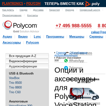
Как купить
Скидки
Доставка
Гарантия
Аренда
Сервисный центр
Проектирование
Контакты
+7 495 988-5555
8 8
zakaz@po
Аудио
Видео
Lync
Программы
Микшеры
Серверы
Аксессуары
Polycom
Главная
Оборудование
+7-495-988-5555
аудиоконференции
Вся продукция A-Z
Polycom VoiceStation
500
WhatsApp
Видеоконференции
Аудиоконференции
Опции и
Telegram
USB & Bluetooth
аксессуары
VoxBox
Бесплатная доставка
по Москве
Trio 8500
для
Trio 8800
Trio C60
Polycom
Аналоговые
VoiceStation
Подробнее о доставке
VoiceStation 300