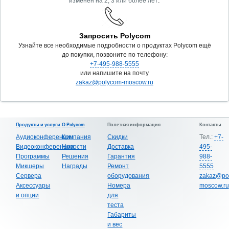
.
изменен на 2, 3 или более лет
Запросить Polycom
Узнайте все необходимые подробности о продуктах Polycom ещё
до покупки, позвоните по телефону:
+7-495-988-5555
или напишите на почту
zakaz@polycom-moscow.ru
Продукты и услуги
О Polycom
Полезная информация
Контакты
Аудиоконференции
Компания
Скидки
Тел.:
+7-
Видеоконференции
Новости
Доставка
495-
Программы
Решения
Гарантия
988-
Микшеры
Награды
Ремонт
5555
Сервера
оборудования
zakaz@po
Аксессуары
Номера
moscow.ru
и опции
для
теста
Габариты
и вес