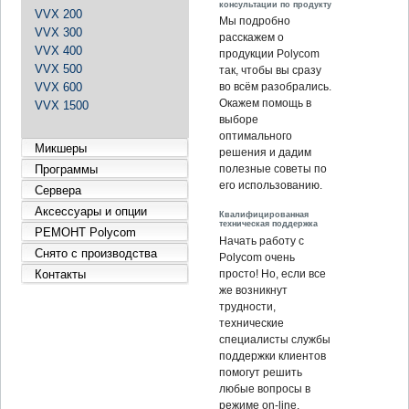
консультации по продукту
VVX 200
Мы подробно
VVX 300
расскажем о
VVX 400
продукции Polycom
VVX 500
так, чтобы вы сразу
VVX 600
во всём разобрались.
Окажем помощь в
VVX 1500
выборе
оптимального
Микшеры
решения и дадим
Программы
полезные советы по
его использованию.
Сервера
Аксессуары и опции
Квалифицированная
техническая поддержка
РЕМОНТ Polycom
Начать работу с
Снято с производства
Polycom очень
Контакты
просто! Но, если все
же возникнут
трудности,
технические
специалисты службы
поддержки клиентов
помогут решить
любые вопросы в
режиме on-line.