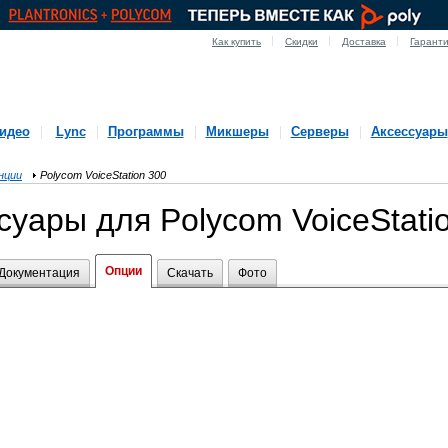
Как купить
Скидки
Доставка
Гарант
идео
Lync
Программы
Микшеры
Серверы
Аксессуары
нции
Polycom VoiceStation 300
суары для Polycom VoiceStati
Опции
Документация
Скачать
Фото