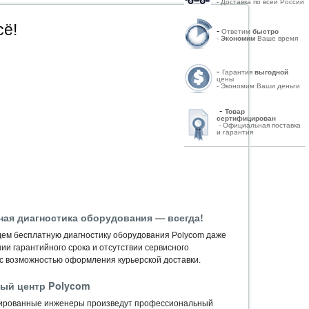
- Доставка по всей России
сё!
-
Ответим
быстро
-
Экономим
Ваше время
-
Гарантия
выгодной
цены
- Экономим Ваши деньги
-
Товар
сертифицирован
- Официальная поставка
и гарантия
ная диагностика оборудования — всегда!
ем бесплатную диагностику оборудования Polycom даже
ии гарантийного срока и отсутствии сервисного
 с возможностью оформления курьерской доставки.
ый центр Polycom
ированные инженеры произведут профессиональный