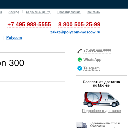
ия
Аренда
Сервисный центр
Проектирование
Контакты
+7 495 988-5555
8 800 505-25-99
zakaz@polycom-moscow.ru
Polycom
+7-495-988-5555
WhatsApp
on 300
Telegram
Бесплатная доставка
по Москве
Подробнее о доставке
-
Д
оставим быстро и
бесплатно