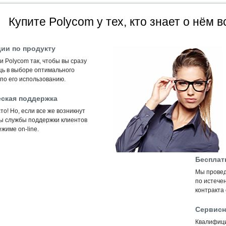
Купите Polycom у тех, кто знает о нём в
ии по продукту
 Polycom так, чтобы вы сразу
щь в выборе оптимального
по его использованию.
ская поддержка
то! Но, если все же возникнут
ты службы поддержки клиентов
жиме on-line.
Бесплат
Мы провед
по истечен
контракта
Сервисн
Квалифиц