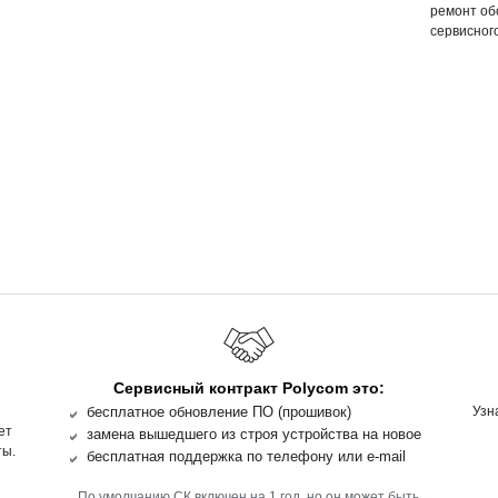
ремонт об
сервисного
Сервисный контракт Polycom это:
бесплатное обновление ПО (прошивок)
Узн
ет
замена вышедшего из строя устройства на новое
ты.
бесплатная поддержка по телефону или e-mail
По умолчанию СК включен на 1 год, но он может быть