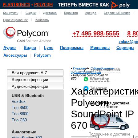
Как купить
Скидки
Доставка
Гарантия
Аренда
Сервисный центр
Проектирование
Контакты
+7 495 988-5555
8 8
zakaz@po
Аудио
Видео
Lync
Программы
Микшеры
Серверы
Аксессуары
Polycom
Главная
Оборудование
+7-495-988-5555
аудиоконференции
Вся продукция A-Z
Polycom SoundPoint IP
670
WhatsApp
Видеоконференции
Аудиоконференции
Характеристи
Telegram
USB & Bluetooth
Polycom
VoxBox
Бесплатная доставка
по Москве
Trio 8500
SoundPoint IP
Trio 8800
Trio C60
670
Аналоговые
Подробнее о доставке
VoiceStation 300