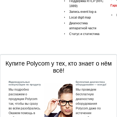
Поддержка RTCP (RFC
Гар
1889)
Запись event log-а
Local digit map
Диагностика
аппаратной части
Статус и статистика
Купите Polycom у тех, кто знает о нём
всё!
Индивидуальные
Бесплатная диагностика
консультации по продукту
оборудования — всегда!
Мы подробно
Мы проведем
расскажем о
бесплатную
продукции Polycom
диагностику
так, чтобы вы сразу
оборудования
во всём разобрались.
Polycom даже по
Окажем помощь в
истечении