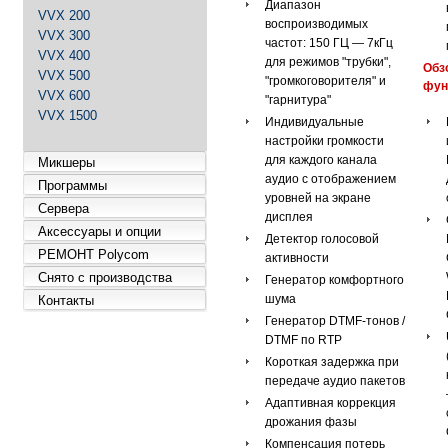
Диапазон
VVX 200
воспроизводимых
VVX 300
частот: 150 ГЦ — 7кГц
VVX 400
для режимов "трубки",
Обз
VVX 500
"громкоговорителя" и
фун
VVX 600
"гарнитура"
VVX 1500
Индивидуальные
настройки громкости
для каждого канала
Микшеры
аудио с отображением
Программы
уровней на экране
Сервера
дисплея
Аксессуары и опции
Детектор голосовой
РЕМОНТ Polycom
активности
Снято с производства
Генератор комфортного
шума
Контакты
Генератор DTMF-тонов /
DTMF по RTP
Короткая задержка при
передаче аудио пакетов
Адаптивная коррекция
дрожания фазы
Компенсация потерь