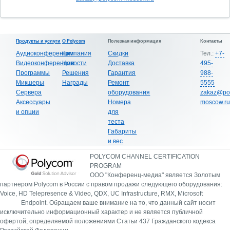
Продукты и услуги
О Polycom
Полезная информация
Контакты
Аудиоконференции
Компания
Скидки
Тел.:
+7-
Видеоконференции
Новости
Доставка
495-
Программы
Решения
Гарантия
988-
Микшеры
Награды
Ремонт
5555
Сервера
оборудования
zakaz@po
Аксессуары
Номера
moscow.ru
и опции
для
теста
Габариты
и вес
POLYCOM CHANNEL CERTIFICATION
PROGRAM
ООО "Конференц-медиа" является Золотым
партнером Polycom в России с правом продажи следующего оборудования:
Voice, HD Telepresence & Video, QDX, UC Infrastructure, RMX, Microsoft
Endpoint.
Обращаем ваше внимание на то, что данный сайт носит
исключительно информационный характер и не является публичной
офертой, определяемой положениями Статьи 437 Гражданского кодекса