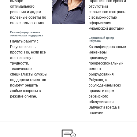
выборе
гарантийного срока и
оптимального
отсутствии
решения и дадим
сервисного контракта
полезные советы по
с возможностью
его использованию.
оформления
курьерской доставки.
Квалифицированная
техническая поддержка
Сервисный центр
Polycom
Начать работу с
Polycom очень
Квалифицированные
просто! Но, если все
инженеры
же возникнут
произведут
трудности,
профессиональный
технические
ремонт
специалисты службы
оборудования
поддержки клиентов
Polycom, c
помогут решить
соблюдением всех
любые вопросы в
правил и норм
режиме on-line.
сервисного
обслуживания.
Запчасти всегда в
наличии.