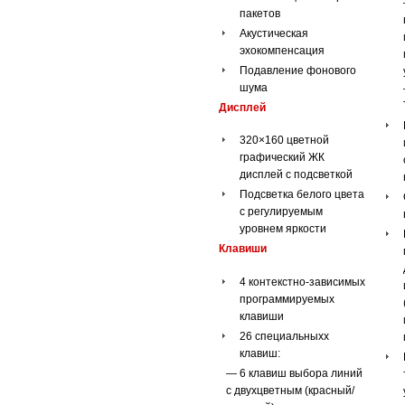
пакетов
Акустическая
эхокомпенсация
Подавление фонового
шума
Дисплей
320×160 цветной
графический ЖК
дисплей с подсветкой
Подсветка белого цвета
с регулируемым
уровнем яркости
Клавиши
4 контекстно-зависимых
программируемых
клавиши
26 специальныхх
клавиш:
— 6 клавиш выбора линий
с двухцветным (красный/