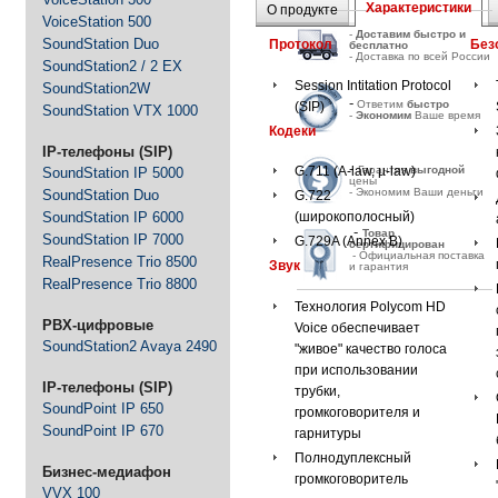
Характеристики
О продукте
VoiceStation 500
-
Д
оставим быстро и
SoundStation Duo
Протокол
Без
бесплатно
- Доставка по всей России
SoundStation2 / 2 EX
Session Intitation Protocol
SoundStation2W
-
Ответим
быстро
(SIP)
SoundStation VTX 1000
-
Экономим
Ваше время
Кодеки
IP-телефоны (SIP)
-
Гарантия
выгодной
G.711 (A-law, µ-law)
SoundStation IP 5000
цены
- Экономим Ваши деньги
SoundStation Duo
G.722
SoundStation IP 6000
(широкополосный)
-
Товар
SoundStation IP 7000
G.729A (Annex B)
сертифицирован
- Официальная поставка
RealPresence Trio 8500
Звук
и гарантия
RealPresence Trio 8800
Технология Polycom HD
PBX-цифровые
Voice обеспечивает
SoundStation2 Avaya 2490
"живое" качество голоса
при использовании
IP-телефоны (SIP)
трубки,
SoundPoint IP 650
громкоговорителя и
SoundPoint IP 670
гарнитуры
Полнодуплексный
Бизнес-медиафон
громкоговоритель
VVX 100