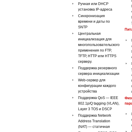
Ручная или DHCP
установка IP-адреса
Синхронизация
времени и даты по
SNTP
Пит
Центральная
инициализация для
многопользовательского
применения по FTP,
TFTP, HTTP или HTTPS
серверу.
Поддержка резервного
сервера инициализации
Web-сервер для
конфигурации каждого
устройства
Поддержка QoS — IEEE
Физ
802.1p/Q tagging (VLAN),
пар
Layer 3 TOS и DSCP
Поддержка Network
Address Translation
(NAT) — статичная