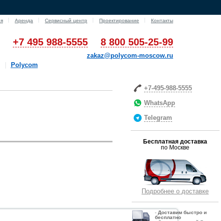
ия
Аренда
Сервисный центр
Проектирование
Контакты
+7 495 988-5555
8 800 505-25-99
zakaz@polycom-moscow.ru
Polycom
+7-495-988-5555
WhatsApp
Telegram
Бесплатная доставка
по Москве
Подробнее о доставке
-
Д
оставим быстро и
бесплатно