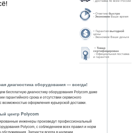
- Доставка по всей России
сё!
-
Ответим
быстро
-
Экономим
Ваше время
-
Гарантия
выгодной
цены
- Экономим Ваши деньги
-
Товар
сертифицирован
- Официальная поставка
и гарантия
ная диагностика оборудования — всегда!
ем бесплатную диагностику оборудования Polycom даже
ии гарантийного срока и отсутствии сервисного
 с возможностью оформления курьерской доставки.
ый центр Polycom
ированные инженеры произведут профессиональный
орудования Polycom, c соблюдением всех правил и норм
 обслуживания. Запчасти всегда в наличии.