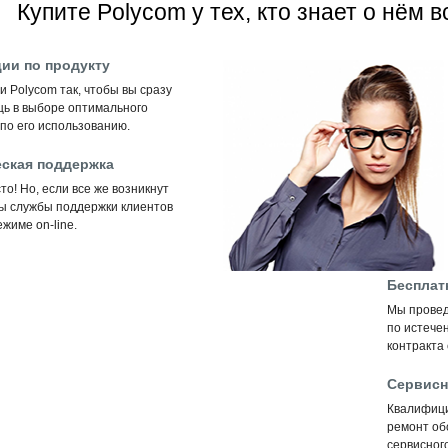
Купите Polycom у тех, кто знает о нём в
ии по продукту
 Polycom так, чтобы вы сразу
щь в выборе оптимального
по его использованию.
ская поддержка
то! Но, если все же возникнут
ты службы поддержки клиентов
жиме on-line.
Бесплат
Мы провед
по истечен
контракта
Сервисн
Квалифиц
ремонт об
сервисного