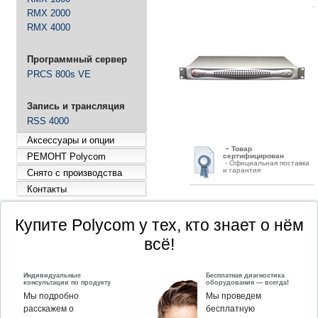
RMX 2000
-
Д
оставим быстро и
RMX 4000
бесплатно
- Доставка по всей России
Программный сервер
-
Ответим
быстро
PRCS 800s VE
-
Экономим
Ваше время
Запись и трансляция
-
Гарантия
выгодной
цены
RSS 4000
- Экономим Ваши деньги
Аксессуары и опции
-
Товар
РЕМОНТ Polycom
сертифицирован
- Официальная поставка
и гарантия
Снято с производства
Контакты
Купите Polycom у тех, кто знает о нём
всё!
Индивидуальные
Бесплатная диагностика
консультации по продукту
оборудования — всегда!
Мы подробно
Мы проведем
расскажем о
бесплатную