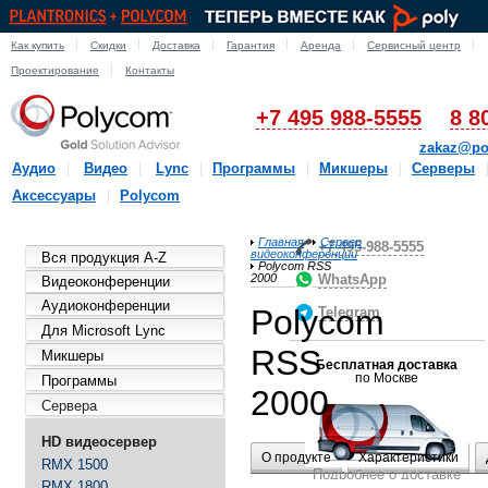
Как купить
Скидки
Доставка
Гарантия
Аренда
Сервисный центр
Проектирование
Контакты
+7 495 988-5555
8 8
zakaz@po
Аудио
Видео
Lync
Программы
Микшеры
Серверы
Аксессуары
Polycom
Главная
Сервер
+7-495-988-5555
видеоконференции
Вся продукция A-Z
Polycom RSS
2000
WhatsApp
Видеоконференции
Аудиоконференции
Polycom
Telegram
Для Microsoft Lync
RSS
Микшеры
Бесплатная доставка
по Москве
Программы
2000
Сервера
HD видеосервер
О продукте
Характеристики
RMX 1500
Подробнее о доставке
RMX 1800