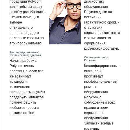
продукции Polycom
диагностику
так, чтобы вы сразу
оборудования
во всём разобрались.
Polycom даже по
Окажем помощь в
истечении
выборе
гарантийного срока и
оптимального
отсутствии
решения и дадим
сервисного контракта
полезные советы по
с возможностью
его использованию.
оформления
курьерской доставки.
Квалифицированная
техническая поддержка
Сервисный центр
Polycom
Начать работу с
Polycom очень
Квалифицированные
просто! Но, если все
инженеры
же возникнут
произведут
трудности,
профессиональный
технические
ремонт
специалисты службы
оборудования
поддержки клиентов
Polycom, c
помогут решить
соблюдением всех
любые вопросы в
правил и норм
режиме on-line.
сервисного
обслуживания.
Запчасти всегда в
наличии.