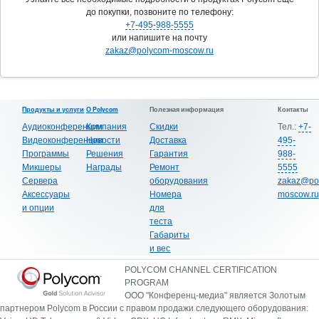
до покупки, позвоните по телефону:
+7-495-988-5555
или напишите на почту
zakaz@polycom-moscow.ru
Продукты и услуги
О Polycom
Полезная информация
Контакты
Аудиоконференции
Компания
Скидки
Тел.:
+7-
Видеоконференции
Новости
Доставка
495-
Программы
Решения
Гарантия
988-
Микшеры
Награды
Ремонт
5555
Сервера
оборудования
zakaz@po
Аксессуары
Номера
moscow.ru
и опции
для
теста
Габариты
и вес
POLYCOM CHANNEL CERTIFICATION
PROGRAM
ООО "Конференц-медиа" является Золотым
партнером Polycom в России с правом продажи следующего оборудования: