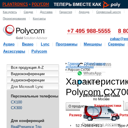
Как купить
Скидки
Доставка
Гарантия
Аренда
Сервисный центр
Проектирование
Контакты
+7 495 988-5555
8 8
zakaz@po
Аудио
Видео
Lync
Программы
Микшеры
Серверы
Аксессуары
Polycom
Главная
Оборудование
+7-495-988-5555
аудиоконференции
Вся продукция A-Z
Polycom CX700
WhatsApp
Видеоконференции
Характеристи
Аудиоконференции
Telegram
Для Microsoft Lync
Polycom CX70
Бесплатная доставка
Персональные телефоны
по Москве
CX100
Характеристики
О продукте
CX300
Размер
USB Port
Для конференций
Подробнее о доставке
52.7×268.6×91.3
Type-
RealPresence Trio