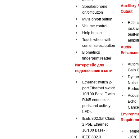
Auxiliary 
Speakerphone
Output
on/off button
Mute on/off button
RJ9 h
Volume control
jack w
Help button
built-i
Touch wheel with
amplifi
center select button
Audio
Biometrics
Enhancem
fingerprint reader
Automa
Интерфейс для
Gain C
подключения к сети
Dynam
Ethernet switch 2-
Noise
port Ethernet switch
Reduc
10/100 Base-T with
Acoust
RJ45 connector
Echo
ports and activity
Cancel
LEDs:
Environme
IEEE 802.3af Class
Requirem
2 PoE Ethernet
10/100 Base-T
Temper
IEEE 802.3
-10°C 