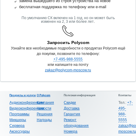
замена вышедшего из строя устройства на новое
бесплатная поддержка по телефону или e-mail
По умолчанию СК включен на 1 год, но он может быть
.
изменен на 2, 3 или более лет
Запросить Polycom
Узнайте все необходимые подробности о продуктах Polycom ещё
до покупки, позвоните по телефону:
+7-495-988-5555
или напишите на почту
zakaz@polycom-moscow.ru
Продукты и услуги
О Polycom
Полезная информация
Контакты
Аудиоконференции
Компания
Скидки
Тел.:
+7-
Видеоконференции
Новости
Доставка
495-
Программы
Решения
Гарантия
988-
Микшеры
Награды
Ремонт
5555
Сервера
оборудования
zakaz@po
Аксессуары
Номера
moscow.ru