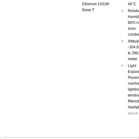
Ethernet 10/100
40°C
Base-T
Relati
Humidi
80% 
(non-
conde
Altitud
-304.8
to 396
meter
Light
Expos
Fluore
overh
lighti
windo
filtere
daylig
(typical 