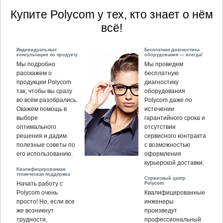
Купите Polycom у тех, кто знает о нём
всё!
Индивидуальные
Бесплатная диагностика
консультации по продукту
оборудования — всегда!
Мы подробно
Мы проведем
расскажем о
бесплатную
продукции Polycom
диагностику
так, чтобы вы сразу
оборудования
во всём разобрались.
Polycom даже по
Окажем помощь в
истечении
выборе
гарантийного срока и
оптимального
отсутствии
решения и дадим
сервисного контракта
полезные советы по
с возможностью
его использованию.
оформления
курьерской доставки.
Квалифицированная
техническая поддержка
Сервисный центр
Polycom
Начать работу с
Polycom очень
Квалифицированные
просто! Но, если все
инженеры
же возникнут
произведут
трудности,
профессиональный