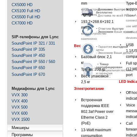
mm
Type-
CX5000 HD
suppo
когда устройство не
-
Д
оставим быстро и
CX5100 Full HD
бесплатно
наклонено
(Type A
- Доставка по всей России
CX5500 Full HD
connecto
193.2×268.6×192.1
CX7000 HD
use wit
mm
-
Ответим
быстро
-
Экономим
Ваше время
certifie
когда устройство
SIP-телефоны для Lync
devices
наклонено
SoundPoint IP 321 / 331
USB
Вес
-
Гарантия
выгодной
SoundPoint IP 335
цены
1.1/U
- Экономим Ваши деньги
SoundPoint IP 450
compat
Базовый блок: 2,1
SoundPoint IP 550 / 560
кг
Full s
-
Товар
SoundPoint IP 650
сертифицирован
(12 M
Трубка: 200 гр
- Официальная поставка
и гарантия
SoundPoint IP 670
port
Вес с упаковкой :
LED Indic
2,5 кг
Медиафоны для Lync
Электропитание
Off ho
VVX 300
indica
Встроенная
VVX 400
Voice
поддержка IEEE
VVX 500
messa
802.3af Power over
VVX 600
indica
Etherne Class 2
VVX 1500
(PoE)
Call
Микшеры
forwar
13-Watt maximum
Программы
indica
consumption