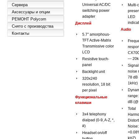
Universal AC/DC
Сервера
Multi-
switching power
prese
Аксессуары и опции
adapter
LED
РЕМОНТ Polycom
indica
Дисплей
Снято с производства
Audio
Контакты
5.7” amorphous-
TFT Active-Matrix
Frequ
Transmissive color
respo
LCD
CX70
— 20k
Resistive touch-
panel
Signal
noise r
Backlight unit
78 dB
320x240
1kHz)
resolution, 18 bit
Dynam
per pixel
range:
Функциональные
dB (@
клавиши
Total
3x4 telephony
Harmo
dialpad (0-9, A-Z, *,
Distor
#)
Noise:
<0.08
Headset on/off
kHZ)
button