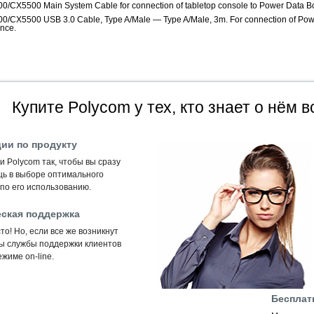
0/CX5500 Main System Cable for connection of tabletop console to Power Data B
0/CX5500 USB 3.0 Cable, Type A/Male — Type A/Male, 3m. For connection of Powe
ance.
Купите Polycom у тех, кто знает о нём в
ии по продукту
 Polycom так, чтобы вы сразу
щь в выборе оптимального
по его использованию.
ская поддержка
то! Но, если все же возникнут
ты службы поддержки клиентов
жиме on-line.
Бесплат