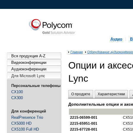
Аудио
В
Главная
Оборудование аудиоконфере
Вся продукция A-Z
Опции и аксес
Видеоконференции
Аудиоконференции
Lync
Для Microsoft Lync
Персональные телефоны
CX100
О продукте
Характеристики
CX300
Дополнительные опции и аксе
Для конференций
RealPresence Trio
2215-06599-001
CX510
CX5000 HD
2215-65951-001
CX510
CX5100 Full HD
2215-67728-001
CX51