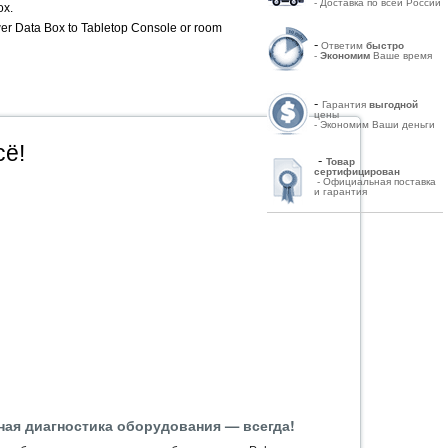
- Доставка по всей России
ox.
r Data Box to Tabletop Console or room
-
Ответим
быстро
-
Экономим
Ваше время
-
Гарантия
выгодной
цены
- Экономим Ваши деньги
сё!
-
Товар
сертифицирован
- Официальная поставка
и гарантия
ная диагностика оборудования — всегда!