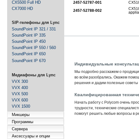
CX5500 Full HD
2457-52787-001
CX510
CX7000 HD
CX510
2457-52788-002
appli
SIP-телефоны для Lync
SoundPoint IP 321 / 331
SoundPoint IP 335
SoundPoint IP 450
SoundPoint IP 550 / 560
SoundPoint IP 650
SoundPoint IP 670
Индивидуальные консультац
Мы подробно расскажем о продукции
Медиафоны для Lync
во всём разобрались. Окажем помо
VVX 300
решения и дадим полезные советы 
VVX 400
Квалифицированная техниче
VVX 500
VVX 600
Начать работу с Polycom очень прос
VVX 1500
трудности, технические специалис
помогут решить любые вопросы в ре
Микшеры
Программы
Сервера
Аксессуары и опции