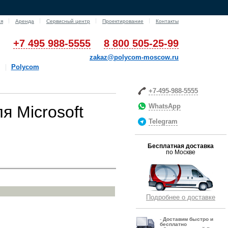
ия
Аренда
Сервисный центр
Проектирование
Контакты
+7 495 988-5555
8 800 505-25-99
zakaz@polycom-moscow.ru
Polycom
+7-495-988-5555
WhatsApp
я Microsoft
Telegram
Бесплатная доставка
по Москве
Подробнее о доставке
-
Д
оставим быстро и
бесплатно