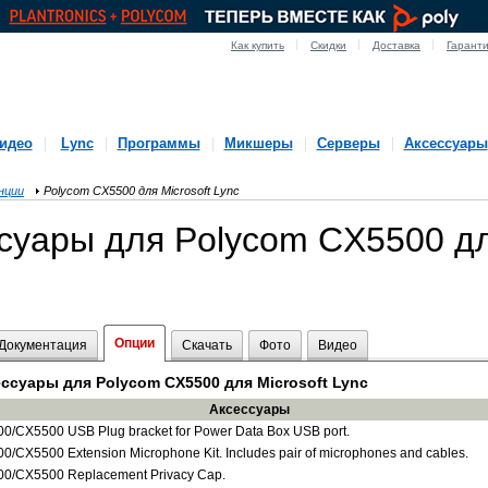
Как купить
Скидки
Доставка
Гарант
идео
Lync
Программы
Микшеры
Серверы
Аксессуары
нции
Polycom CX5500 для Microsoft Lync
суары для Polycom CX5500 дл
Опции
Документация
Скачать
Фото
Видео
ссуары для Polycom CX5500 для Microsoft Lync
Аксессуары
0/CX5500 USB Plug bracket for Power Data Box USB port.
0/CX5500 Extension Microphone Kit. Includes pair of microphones and cables.
00/
CX5500
Replacement Privacy Cap.