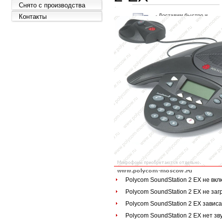
Снято с производства
-
Д
оставим быстро и
Контакты
бесплатно
- Доставка по всей России
-
Ответим
быстро
-
Экономим
Ваше время
-
Гарантия
выгодной
цены
- Экономим Ваши деньги
-
Товар
сертифицирован
- Официальная поставка
и гарантия
Polycom SoundStation 2 EX не вкл
Polycom SoundStation 2 EX не заг
Polycom SoundStation 2 EX зависа
Polycom SoundStation 2 EX нет зв