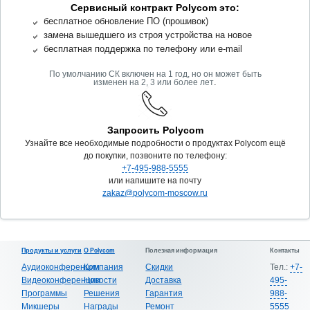
Сервисный контракт Polycom это:
бесплатное обновление ПО (прошивок)
замена вышедшего из строя устройства на новое
бесплатная поддержка по телефону или e-mail
По умолчанию СК включен на 1 год, но он может быть
.
изменен на 2, 3 или более лет
Запросить Polycom
Узнайте все необходимые подробности о продуктах Polycom ещё
до покупки, позвоните по телефону:
+7-495-988-5555
или напишите на почту
zakaz@polycom-moscow.ru
Продукты и услуги
О Polycom
Полезная информация
Контакты
Аудиоконференции
Компания
Скидки
Тел.:
+7-
Видеоконференции
Новости
Доставка
495-
Программы
Решения
Гарантия
988-
Микшеры
Награды
Ремонт
5555