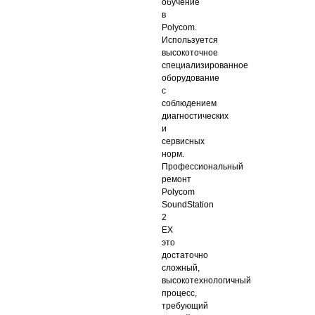
обучение
в
Polycom.
Используется
высокоточное
специализированное
оборудование
с
соблюдением
диагностических
и
сервисных
норм.
Профессиональный
ремонт
Polycom
SoundStation
2
EX
это
достаточно
сложный,
высокотехнологичный
процесс,
требующий