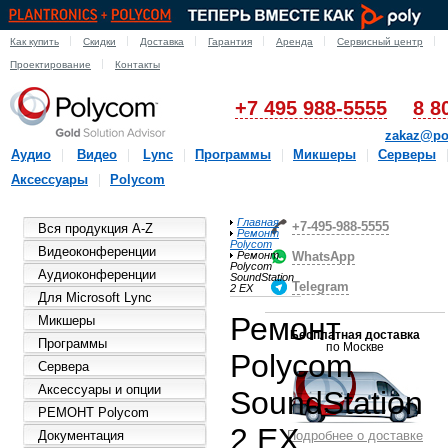
Как купить
Скидки
Доставка
Гарантия
Аренда
Сервисный центр
Проектирование
Контакты
+7 495 988-5555
8 8
zakaz@po
Аудио
Видео
Lync
Программы
Микшеры
Серверы
Аксессуары
Polycom
Главная
+7-495-988-5555
Вся продукция A-Z
Ремонт
Polycom
Видеоконференции
Ремонт
WhatsApp
Polycom
Аудиоконференции
SoundStation
Telegram
2 EX
Для Microsoft Lync
Ремонт
Микшеры
Бесплатная доставка
Программы
по Москве
Polycom
Сервера
Аксессуары и опции
SoundStation
РЕМОНТ Polycom
2 EX
Документация
Подробнее о доставке