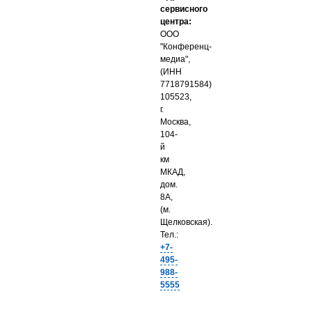
сервисного
центра:
ООО
"Конференц-
медиа",
(ИНН
7718791584)
105523,
г.
Москва,
104-
й
км
МКАД,
дом.
8А,
(м.
Щелковская).
Тел.:
+7-
495-
988-
5555