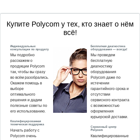
Купите Polycom у тех, кто знает о нём
всё!
Индивидуальные
Бесплатная диагностика
консультации по продукту
оборудования — всегда!
Мы подробно
Мы проведем
расскажем о
бесплатную
продукции Polycom
диагностику
так, чтобы вы сразу
оборудования
во всём разобрались.
Polycom даже по
Окажем помощь в
истечении
выборе
гарантийного срока и
оптимального
отсутствии
решения и дадим
сервисного контракта
полезные советы по
с возможностью
его использованию.
оформления
курьерской доставки.
Квалифицированная
техническая поддержка
Сервисный центр
Polycom
Начать работу с
Polycom очень
Квалифицированные