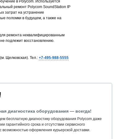
бучение в Polycom. Используется
льный ремонт Polycom SoundStation IP
ых затрат на устранение
ые поломки в будущем, а также на
 для ремонта неквалифицированным
 не подлежит восстановлению.
м. Щелковская). Тел.:
+7-495-988-5555
!
ная диагностика оборудования — всегда!
ем бесплатную диагностику оборудования Polycom даже
ии гарантийного срока и отсутствии сервисного
 с возможностью оформления курьерской доставки.