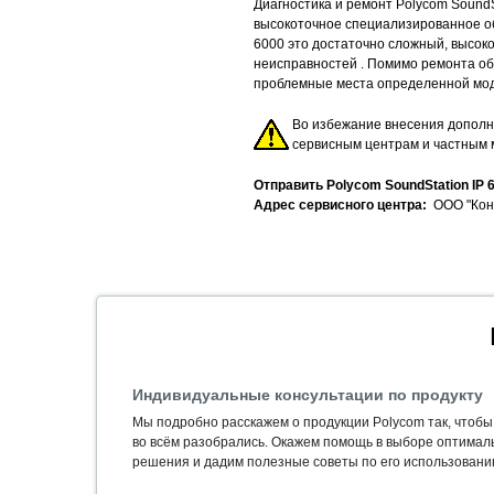
Диагностика и ремонт Polycom Sound
высокоточное специализированное об
6000 это достаточно сложный, высок
неисправностей . Помимо ремонта об
проблемные места определенной мо
Во избежание внесения допол
сервисным центрам и частным 
Отправить Polycom SoundStation IP 
Адрес сервисного центра:
ООО "Конфе
Индивидуальные консультации по продукту
Мы подробно расскажем о продукции Polycom так, чтобы
во всём разобрались. Окажем помощь в выборе оптимал
решения и дадим полезные советы по его использовани