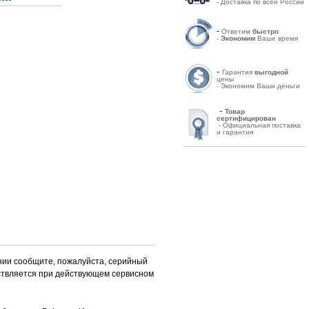
- Доставка по всей России
-
Ответим
быстро
-
Экономим
Ваше время
-
Гарантия
выгодной
цены
- Экономим Ваши деньги
-
Товар
сертифицирован
- Официальная поставка
и гарантия
нии сообщите, пожалуйста, серийный
ствляется при действующем сервисном