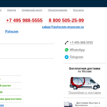
ия
Аренда
Сервисный центр
Проектирование
Контакты
+7 495 988-5555
8 800 505-25-99
zakaz@polycom-moscow.ru
Polycom
+7-495-988-5555
WhatsApp
Telegram
Бесплатная доставка
по Москве
в
й расчет
20
Подробнее о доставке
там диагностики
-
Д
оставим быстро и
бесплатно
555