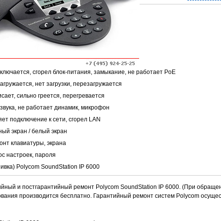
включается, сгорел блок-питания, замыкание, не работает PoE
загружается, нет загрузки, перезагружается
исает, сильно греется, перегревается
 звука, не работает динамик, микрофон
яет подключение к сети, сгорел LAN
ный экран / белый экран
онт клавиатуры, экрана
ос настроек, пароля
вка) Polycom SoundStation IP 6000
йный и постгарантийный ремонт Polycom SoundStation IP 6000. (При обраще
ования производится бесплатно. Гарантийный ремонт систем Polycom осуще