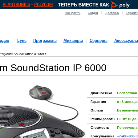
Как купить
Скидки
Доставка
Гарант
идео
Lync
Программы
Микшеры
Серверы
Аксессуары
olycom SoundStation IP 6000
m SoundStation IP 6000
Диагностика
Бесплатная
Гарантия
от 3 месяце
Оплата
Безналичны
Режим работы
Пн-пт 10 до 
Стоимость
По результа
Консультация
+7-495-988-5