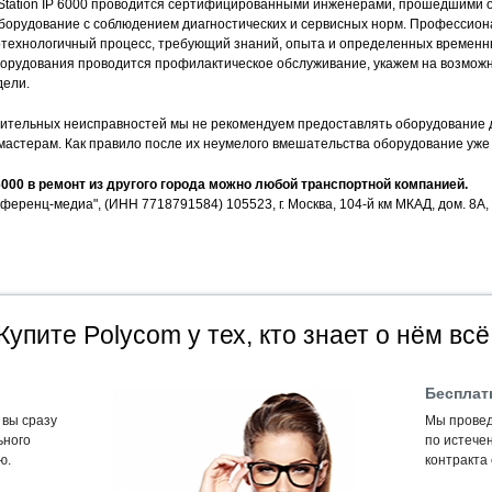
Station IP 6000 проводится сертифицированными инженерами, прошедшими о
орудование с соблюдением диагностических и сервисных норм. Профессиона
отехнологичный процесс, требующий знаний, опыта и определенных временн
орудования проводится профилактическое обслуживание, укажем на возможн
дели.
нительных неисправностей мы не рекомендуем предоставлять оборудование
мастерам. Как правило после их неумелого вмешательства оборудование уже
6000 в ремонт из другого города можно любой транспортной компанией.
ренц-медиа", (ИНН 7718791584) 105523, г. Москва, 104-й км МКАД, дом. 8А, (
Купите Polycom у тех, кто знает о нём всё
Бесплат
 вы сразу
Мы провед
ьного
по истечен
ю.
контракта