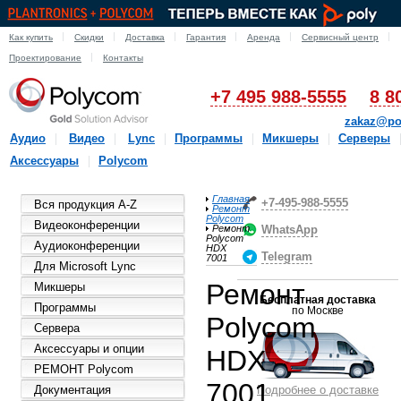
Как купить
Скидки
Доставка
Гарантия
Аренда
Сервисный центр
Проектирование
Контакты
+7 495 988-5555
8 8
zakaz@po
Аудио
Видео
Lync
Программы
Микшеры
Серверы
Аксессуары
Polycom
Главная
+7-495-988-5555
Вся продукция A-Z
Ремонт
Polycom
Видеоконференции
Ремонт
WhatsApp
Polycom
Аудиоконференции
HDX
Telegram
7001
Для Microsoft Lync
Ремонт
Микшеры
Бесплатная доставка
Программы
по Москве
Polycom
Сервера
Аксессуары и опции
HDX
РЕМОНТ Polycom
7001
Документация
Подробнее о доставке