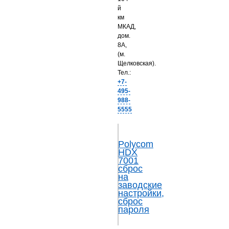
й
км
МКАД,
дом.
8А,
(м.
Щелковская).
Тел.:
+7-
495-
988-
5555
Polycom
HDX
7001
сброс
на
заводские
настройки,
сброс
пароля