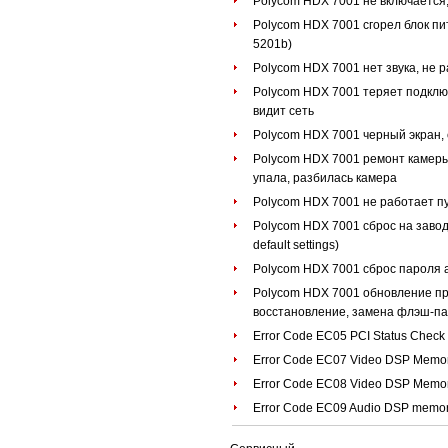
Polycom HDX 7001 не включается,
Polycom HDX 7001 сгорел блок пи
5201b)
Polycom HDX 7001 нет звука, не 
Polycom HDX 7001 теряет подключ
видит сеть
Polycom HDX 7001 черный экран, 
Polycom HDX 7001 ремонт камеры 
упала, разбилась камера
Polycom HDX 7001 не работает пул
Polycom HDX 7001 сброс на заводск
default settings)
Polycom HDX 7001 сброс пароля а
Polycom HDX 7001 обновление про
восстановление, замена флэш-пам
Error Code EC05 PCI Status Check 
Error Code EC07 Video DSP Memory
Error Code EC08 Video DSP Memory
Error Code EC09 Audio DSP memory