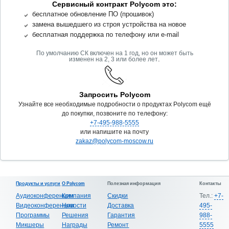
Сервисный контракт Polycom это:
бесплатное обновление ПО (прошивок)
замена вышедшего из строя устройства на новое
бесплатная поддержка по телефону или e-mail
По умолчанию СК включен на 1 год, но он может быть
.
изменен на 2, 3 или более лет
Запросить Polycom
Узнайте все необходимые подробности о продуктах Polycom ещё
до покупки, позвоните по телефону:
+7-495-988-5555
или напишите на почту
zakaz@polycom-moscow.ru
Продукты и услуги
О Polycom
Полезная информация
Контакты
Аудиоконференции
Компания
Скидки
Тел.:
+7-
Видеоконференции
Новости
Доставка
495-
Программы
Решения
Гарантия
988-
Микшеры
Награды
Ремонт
5555