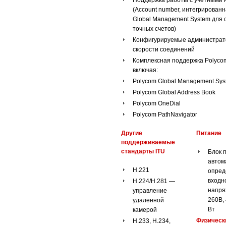
(Account number, интегрированн
Global Management System для 
точных счетов)
Конфигурируемые администра
скорости соединений
Комплексная поддержка Polycom 
включая:
Polycom Global Management Sys
Polycom Global Address Book
Polycom OneDial
Polycom PathNavigator
Другие
Питание
поддерживаемые
стандарты ITU
Блок 
автом
H.221
опред
входн
H.224/H.281 —
напря
управление
260В, 
удаленной
Вт
камерой
Физическ
H.233, H.234,