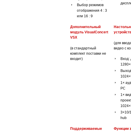
дисп
Выбор режимов
отображения 4 : 3
или 16 : 9
Дополнительный
Настольн
модуль VisualConcert
устройст
VSX
(для ввода
(в стандартный
видео с к
комплект поставки не
входит)
Вход: 
1280×
Выход
1024×
1× ау
PC
1× ви
проек
1024×
3×10/1
hub
Поддерживаемые
Функции 