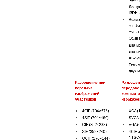
Доступ
ISDN 
Возм
конфи
монит
Один 
Два м
Два м
XGA д
Режим
двух 
Разрешение при
Разрешен
передаче
передаче
изображений
компьют
участников
изображе
4CIF (704×576)
XGA (
4SIF (704×480)
SVGA 
CIF (352×288)
VGA (
SIF (352×240)
4CIF и
NTSC
QCIF (176×144)