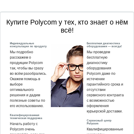
Купите Polycom у тех, кто знает о нём
всё!
Индивидуальные
Бесплатная диагностика
консультации по продукту
оборудования — всегда!
Мы подробно
Мы проведем
расскажем о
бесплатную
продукции Polycom
диагностику
так, чтобы вы сразу
оборудования
во всём разобрались.
Polycom даже по
Окажем помощь в
истечении
выборе
гарантийного срока и
оптимального
отсутствии
решения и дадим
сервисного контракта
полезные советы по
с возможностью
его использованию.
оформления
курьерской доставки.
Квалифицированная
техническая поддержка
Сервисный центр
Polycom
Начать работу с
Polycom очень
Квалифицированные