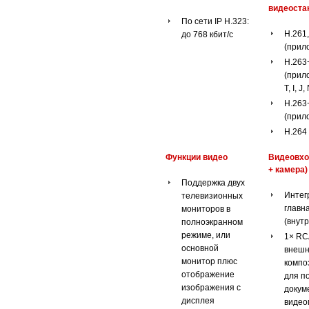
видеоста
По сети IP H.323:
H.261
до 768 кбит/с
(прил
H.263
(прило
T, I, J,
H.263
(прил
H.264
Функции видео
Видеовхо
+ камера)
Поддержка двух
Интег
телевизионных
главн
мониторов в
(внут
полноэкранном
режиме, или
1× RC
основной
внеш
монитор плюс
компо
отображение
для п
изображения с
докум
дисплея
видео