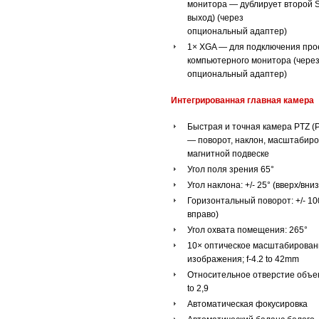
монитора — дублирует второй S
выход) (через
опциональный адаптер)
1× XGA — для подключения про
компьютерного монитора (чере
опциональный адаптер)
Интегрированная главная камера
Быстрая и точная камера PTZ (Pa
— поворот, наклон, масштабиро
магнитной подвеске
Угол поля зрения 65°
Угол наклона: +/- 25° (вверх/вниз
Горизонтальный поворот: +/- 100
вправо)
Угол охвата помещения: 265°
10× оптическое масштабирован
изображения; f-4.2 to 42mm
Относительное отверстие объек
to 2,9
Автоматическая фокусировка