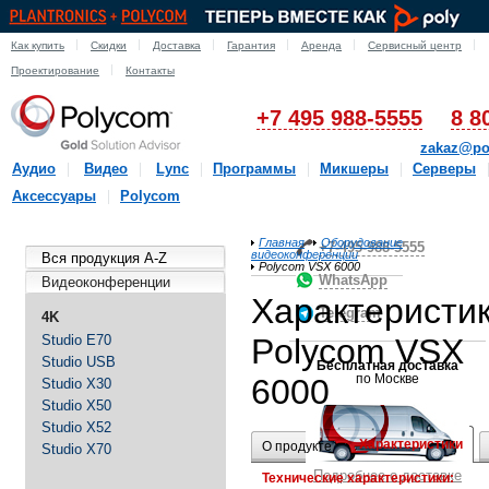
Как купить
Скидки
Доставка
Гарантия
Аренда
Сервисный центр
Проектирование
Контакты
+7 495 988-5555
8 8
zakaz@po
Аудио
Видео
Lync
Программы
Микшеры
Серверы
Аксессуары
Polycom
Главная
Оборудование
+7-495-988-5555
видеоконференции
Вся продукция A-Z
Polycom VSX 6000
WhatsApp
Видеоконференции
Характеристи
Telegram
4K
Studio E70
Polycom VSX
Studio USB
Бесплатная доставка
по Москве
6000
Studio X30
Studio X50
Studio X52
Характеристики
О продукте
Studio X70
Подробнее о доставке
Технические характеристики: