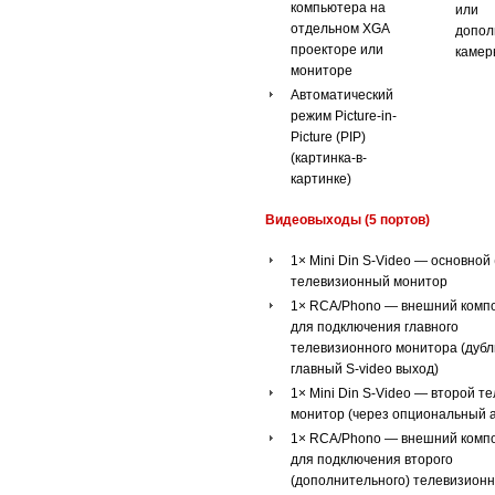
компьютера на
или
отдельном XGA
допол
проекторе или
каме
мониторе
Автоматический
режим Picture-in-
Picture (PIP)
(картинка-в-
картинке)
Видеовыходы (5 портов)
1× Mini Din S-Video — основной
телевизионный монитор
1× RCA/Phono — внешний комп
для подключения главного
телевизионного монитора (дуб
главный S-video выход)
1× Mini Din S-Video — второй 
монитор (через опциональный 
1× RCA/Phono — внешний комп
для подключения второго
(дополнительного) телевизионн