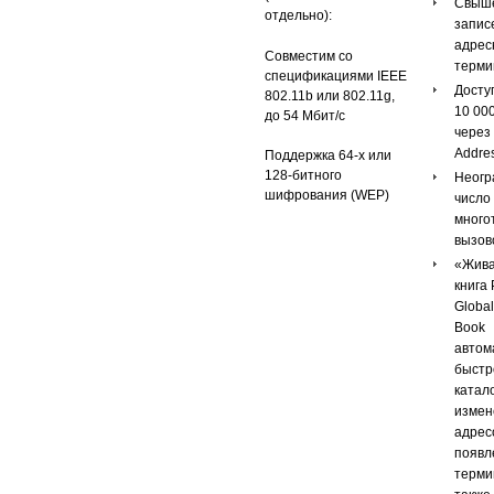
Свыше
отдельно):
запис
адрес
Совместим со
терми
спецификациями IEEE
Досту
802.11b или 802.11g,
10 00
до 54 Мбит/с
через 
Addre
Поддержка 64-х или
128-битного
Неогр
шифрования (WEP)
число
много
вызов
«Жива
книга
Global
Book
автом
быстр
катал
измен
адрес
появл
терми