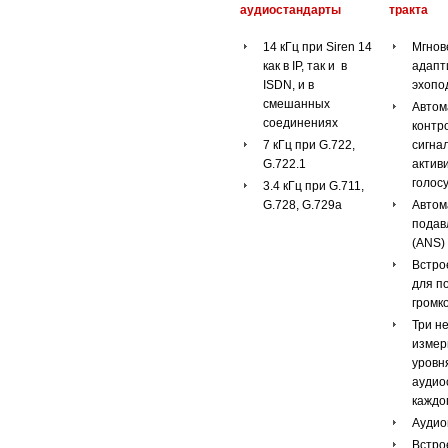
аудиостандарты
тракта
14 кГц при Siren 14
Мгнов
как в IP, так и в
адапт
ISDN, и в
эхопо
смешанных
Автом
соединениях
контр
7 кГц при G.722,
сигна
G.722.1
актив
голос
3.4 кГц при G.711,
G.728, G.729a
Автом
подав
(ANS)
Встро
для п
громк
Три н
измер
уровн
аудио
каждог
Аудио
Встро