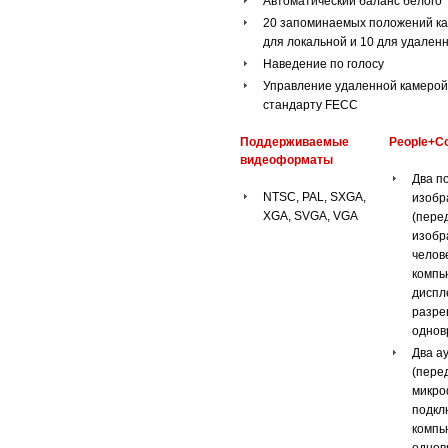
Автоматический баланс белого
20 запоминаемых положений ка
для локальной и 10 для удален
Наведение по голосу
Управление удаленной камерой
стандарту FECC
Поддерживаемые
People+Co
видеоформаты
Два п
NTSC, PAL, SXGA,
изобр
XGA, SVGA, VGA
(пере
изобр
челов
компь
диспл
разр
однов
Два а
(перед
микро
подкл
компь
однов