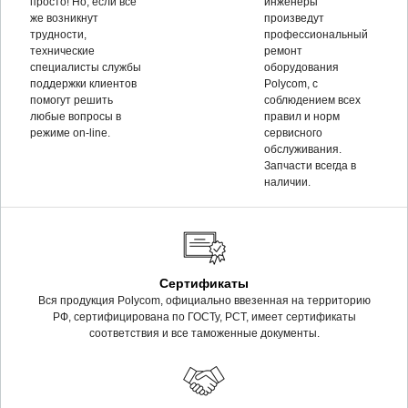
просто! Но, если все
инженеры
же возникнут
произведут
трудности,
профессиональный
технические
ремонт
специалисты службы
оборудования
поддержки клиентов
Polycom, c
помогут решить
соблюдением всех
любые вопросы в
правил и норм
режиме on-line.
сервисного
обслуживания.
Запчасти всегда в
наличии.
Сертификаты
Вся продукция Polycom, официально ввезенная на территорию
РФ, сертифицирована по ГОСТу, РСТ, имеет сертификаты
соответствия и все таможенные документы.