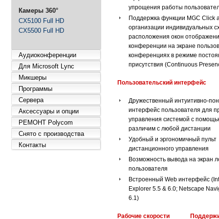
упрощения работы пользовате
Камеры 360°
Поддержка функции MGC Click a
CX5100 Full HD
организации индивидуальных с
CX5500 Full HD
расположения окон отображени
конференции на экране пользов
Аудиоконференции
конференциях в режиме постоя
присутствия (Continuous Presen
Для Microsoft Lync
Микшеры
Пользовательский интерфейс
Программы
Сервера
Дружественный интуитивно-по
интерфейс пользователя для п
Аксессуары и опции
управления системой с помощью
РЕМОНТ Polycom
различим с любой дистанции
Снято с производства
Удобный и эргономичный пульт
Контакты
дистанционного управления
Возможность вывода на экран л
пользователя
Встроенный Web интерфейс (Int
Explorer 5.5 & 6.0; Netscape Navi
6.1)
Рабочие скорости
Поддерж