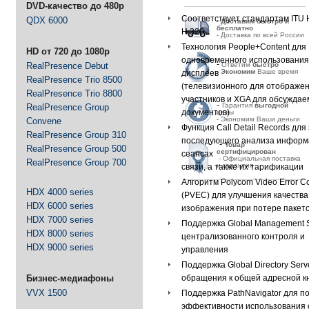
DVD-качество до 480p
Соответствует стандартам ITU 
QDX 6000
-
Д
оставим быстро и
бесплатно
H.320
- Доставка по всей России
Технология People+Content для
HD от 720 до 1080p
одновременного использования
-
RealPresence Debut
Ответим
быстро
-
Экономим
Ваше время
дисплеев
RealPresence Trio 8500
(телевизионного для отображе
RealPresence Trio 8800
участников и XGA для обсужда
-
Гарантия
выгодной
RealPresence Group
документов)
цены
- Экономим Ваши деньги
Convene
Функция Call Detail Records для
RealPresence Group 310
последующего анализа информ
-
Товар
RealPresence Group 500
сертифицирован
сеансах
- Официальная поставка
RealPresence Group 700
и гарантия
связи, а также их тарификации
Алгоритм Polycom Video Error C
HDX 4000 series
(PVEC) для улучшения качества
HDX 6000 series
изображения при потере пакето
HDX 7000 series
Поддержка Global Management 
HDX 8000 series
централизованного контроля и
HDX 9000 series
управления
Поддержка Global Directory Serv
обращения к общей адресной к
Бизнес-медиафоны
VVX 1500
Поддержка PathNavigator для 
эффективности использования 