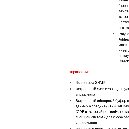
также
(пряче
тех т
котор
насто
выкл
Polyc
Addre
может
интег
со слу
Direc
Управление
Поддержка SNMP
Встроенный Web сервер для уд
управления
Встроенный обширный буфер 
данных о соединениях (Call Deta
(CDR)), который не требует от
внешней системы для сбора эт
информации
Поддержка работы с учетными