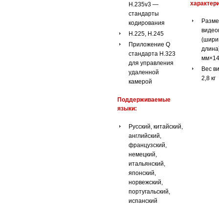
характери
H.235v3 —
стандарты
Разм
кодирования
видео
H.225, H.245
(шири
Приложение Q
длина)
стандарта H.323
мм×14
для управления
Вес в
удаленной
2,8 к
камерой
Поддерживаемые
языки:
Русский, китайский,
английский,
французский,
немецкий,
итальянский,
японский,
норвежский,
португальский,
испанский