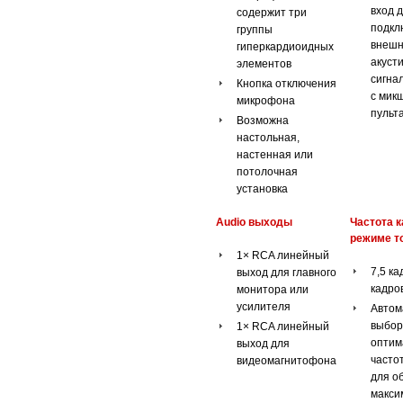
вход 
содержит три
подкл
группы
внешн
гиперкардиоидных
акуст
элементов
сигна
Кнопка отключения
с мик
микрофона
пульта
Возможна
настольная,
настенная или
потолочная
установка
Audio выходы
Частота к
режиме т
1× RCA линейный
7,5 ка
выход для главного
кадров
монитора или
усилителя
Автом
выбор
1× RCA линейный
оптим
выход для
часто
видеомагнитофона
для о
макси