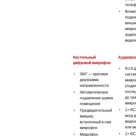
телеф
Возмо
подкл
внешн
микро
аудио
видео
Настольный
Аудиовх
цифровой микрофон
RJ-9 
360° — круговая
систе
диаграмма
микр
направленности
(подк
после
Автоматическое
до тр
подавление шумов
микро
помещения
1× RC
Предварительный
вход 
микшер,
видео
встроенный в сам
или м
микрофон
1× RC
Микрофон