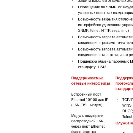
Защита паролем отдельных экр
Оповещение по SNMP об неуда
успешных попытках ввода паро
Возможность закрытия/отключе
интерфейсов удаленного управл
SNMP, Telnet, HTTP, streaming)
Возможность запрета автомати
соединения в режиме точка-точ
Возможность запрета автомати
соединения в многоточечном р
Поддержка обмена паролем с 
стандарту H.243
Поддерживаемые
Поддерж
сетевые интерфейсы
протокол
стандарты
Встроенный порт
Ethernet 10/100 для IP
TCP/IP
(LAN, DSL, модем)
WINS,
DHCP, 
Модуль поддержки
Telne
беспроводной LAN
Служба к
через порт Ethernet
(заказывается