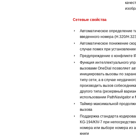
качес
изоб
Сетевые свойства
Автоматическое определение т
введенного номера (H.320/H.323
Автоматическое понижение скор
случае помех при установлении 
Предупреждение о конфликте I
Функция интеллектуального уп
вызовами OneDial позволяет ав
инициировать вызовы по заран
типу сети, а в случае неудачно
производить вызов собеседника
другого типа (резервный вариан
использовании PathNavigator и
Таймер максимальной продолж
вызова
Поддержка стандарта кодиров
KG-194/KIV-7 при непосредстве
номера или выборе номера из 
книги