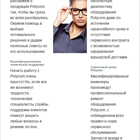
расскажем о
бесплатную
продукции Polycom
диагностику
так, чтобы вы сразу
оборудования
во всём разобрались.
Polycom даже по
Окажем помощь в
истечении
выборе
гарантийного срока и
оптимального
отсутствии
решения и дадим
сервисного контракта
полезные советы по
с возможностью
его использованию.
оформления
курьерской доставки.
Квалифицированная
техническая поддержка
Сервисный центр
Polycom
Начать работу с
Polycom очень
Квалифицированные
просто! Но, если все
инженеры
же возникнут
произведут
трудности,
профессиональный
технические
ремонт
специалисты службы
оборудования
поддержки клиентов
Polycom, c
помогут решить
соблюдением всех
любые вопросы в
правил и норм
режиме on-line.
сервисного
обслуживания.
Запчасти всегда в