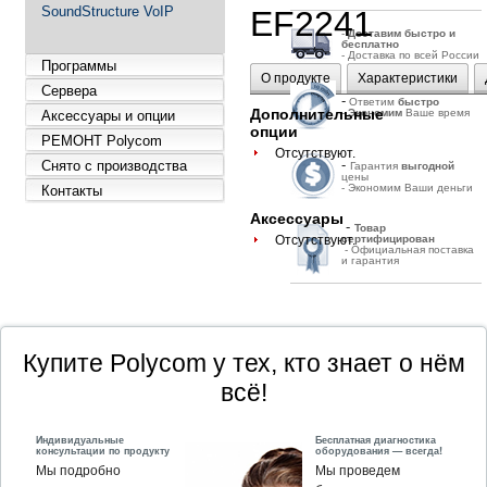
SoundStructure VoIP
EF2241
-
Д
оставим быстро и
бесплатно
- Доставка по всей России
Программы
О продукте
Характеристики
Сервера
-
Ответим
быстро
Дополнительные
-
Экономим
Ваше время
Аксессуары и опции
опции
РЕМОНТ Polycom
Отсутствуют.
-
Снято с производства
Гарантия
выгодной
цены
- Экономим Ваши деньги
Контакты
Аксессуары
-
Товар
Отсутствуют.
сертифицирован
- Официальная поставка
и гарантия
Купите Polycom у тех, кто знает о нём
всё!
Индивидуальные
Бесплатная диагностика
консультации по продукту
оборудования — всегда!
Мы подробно
Мы проведем