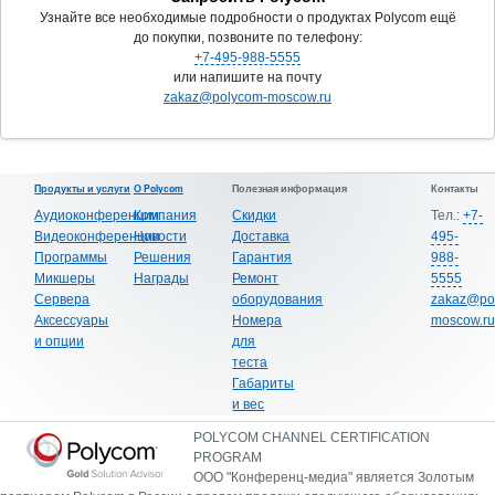
Узнайте все необходимые подробности о продуктах Polycom ещё
до покупки, позвоните по телефону:
+7-495-988-5555
или напишите на почту
zakaz@polycom-moscow.ru
Продукты и услуги
О Polycom
Полезная информация
Контакты
Аудиоконференции
Компания
Скидки
Тел.:
+7-
Видеоконференции
Новости
Доставка
495-
Программы
Решения
Гарантия
988-
Микшеры
Награды
Ремонт
5555
Сервера
оборудования
zakaz@po
Аксессуары
Номера
moscow.ru
и опции
для
теста
Габариты
и вес
POLYCOM CHANNEL CERTIFICATION
PROGRAM
ООО "Конференц-медиа" является Золотым