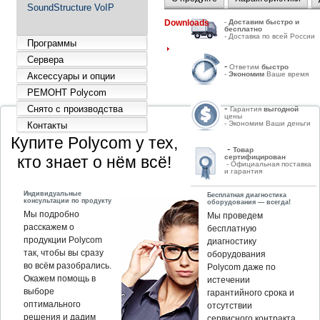
SoundStructure VoIP
Downloads
-
Д
оставим быстро и
бесплатно
- Доставка по всей России
Программы
Сервера
-
Ответим
быстро
-
Экономим
Ваше время
Аксессуары и опции
РЕМОНТ Polycom
-
Снято с производства
Гарантия
выгодной
цены
- Экономим Ваши деньги
Контакты
Купите Polycom у тех,
-
Товар
кто знает о нём всё!
сертифицирован
- Официальная поставка
и гарантия
Индивидуальные
Бесплатная диагностика
консультации по продукту
оборудования — всегда!
Мы подробно
Мы проведем
расскажем о
бесплатную
продукции Polycom
диагностику
так, чтобы вы сразу
оборудования
во всём разобрались.
Polycom даже по
Окажем помощь в
истечении
выборе
гарантийного срока и
оптимального
отсутствии
решения и дадим
сервисного контракта