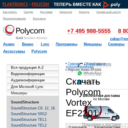
Как купить
Скидки
Доставка
Гарантия
Аренда
Сервисный центр
Проектирование
Контакты
+7 495 988-5555
8 8
zakaz@po
Аудио
Видео
Lync
Программы
Микшеры
Серверы
Аксессуары
Polycom
Главная
Оборудование
+7-495-988-5555
аудиоконференции
Вся продукция A-Z
Polycom Vortex EF2201
WhatsApp
Видеоконференции
Скачать
Аудиоконференции
Telegram
Для Microsoft Lync
Polycom
Микшеры
Бесплатная доставка
по Москве
Vortex
SoundStructure
SoundStructure C8, 12, 16
EF2201
SoundStructure SR12
SoundStructure TEL1
Подробнее о доставке
SoundStructure TEL2
О продукте
Характеристики