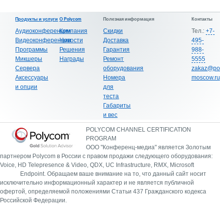
Продукты и услуги
О Polycom
Полезная информация
Контакты
Аудиоконференции
Компания
Скидки
Тел.:
+7-
Видеоконференции
Новости
Доставка
495-
Программы
Решения
Гарантия
988-
Микшеры
Награды
Ремонт
5555
Сервера
оборудования
zakaz@po
Аксессуары
Номера
moscow.ru
и опции
для
теста
Габариты
и вес
POLYCOM CHANNEL CERTIFICATION
PROGRAM
ООО "Конференц-медиа" является Золотым
партнером Polycom в России с правом продажи следующего оборудования:
Voice, HD Telepresence & Video, QDX, UC Infrastructure, RMX, Microsoft
Endpoint.
Обращаем ваше внимание на то, что данный сайт носит
исключительно информационный характер и не является публичной
офертой, определяемой положениями Статьи 437 Гражданского кодекса
Российской Федерации.