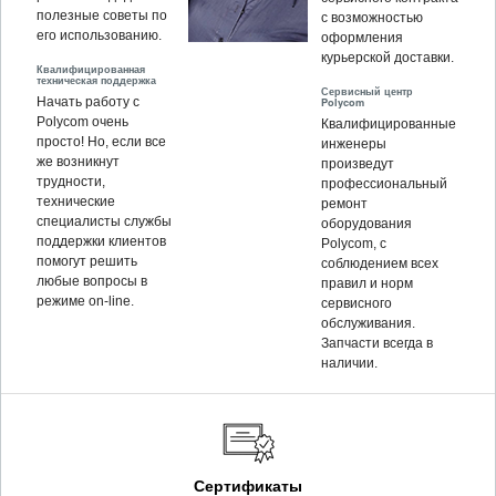
полезные советы по
с возможностью
его использованию.
оформления
курьерской доставки.
Квалифицированная
техническая поддержка
Сервисный центр
Начать работу с
Polycom
Polycom очень
Квалифицированные
просто! Но, если все
инженеры
же возникнут
произведут
трудности,
профессиональный
технические
ремонт
специалисты службы
оборудования
поддержки клиентов
Polycom, c
помогут решить
соблюдением всех
любые вопросы в
правил и норм
режиме on-line.
сервисного
обслуживания.
Запчасти всегда в
наличии.
Сертификаты