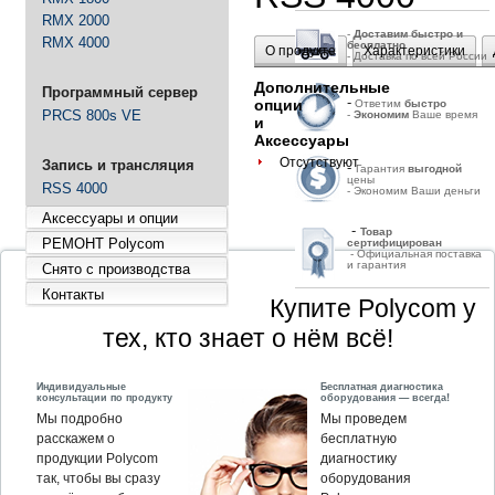
RMX 2000
-
Д
оставим быстро и
RMX 4000
бесплатно
О продукте
Характеристики
- Доставка по всей России
Дополнительные
Программный сервер
-
опции
Ответим
быстро
PRCS 800s VE
-
Экономим
Ваше время
и
Аксессуары
Отсутствуют
Запись и трансляция
-
Гарантия
выгодной
цены
RSS 4000
- Экономим Ваши деньги
Аксессуары и опции
-
Товар
РЕМОНТ Polycom
сертифицирован
- Официальная поставка
и гарантия
Снято с производства
Контакты
Купите Polycom у
тех, кто знает о нём всё!
Индивидуальные
Бесплатная диагностика
консультации по продукту
оборудования — всегда!
Мы подробно
Мы проведем
расскажем о
бесплатную
продукции Polycom
диагностику
так, чтобы вы сразу
оборудования