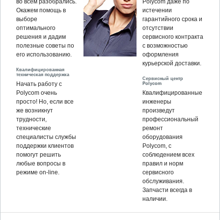
во всём разобрались.
Polycom даже по
Окажем помощь в
истечении
выборе
гарантийного срока и
оптимального
отсутствии
решения и дадим
сервисного контракта
полезные советы по
с возможностью
его использованию.
оформления
курьерской доставки.
Квалифицированная
техническая поддержка
Сервисный центр
Polycom
Начать работу с
Polycom очень
Квалифицированные
просто! Но, если все
инженеры
же возникнут
произведут
трудности,
профессиональный
технические
ремонт
специалисты службы
оборудования
поддержки клиентов
Polycom, c
помогут решить
соблюдением всех
любые вопросы в
правил и норм
режиме on-line.
сервисного
обслуживания.
Запчасти всегда в
наличии.