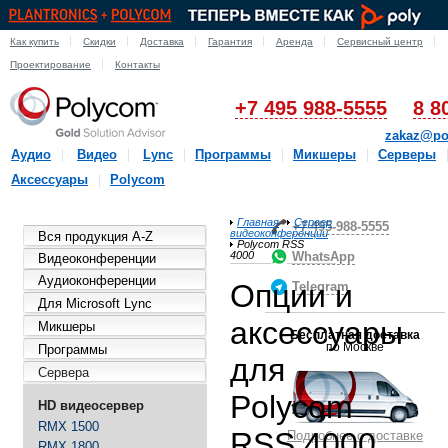
Как купить
Скидки
Доставка
Гарантия
Аренда
Сервисный центр
Проектирование
Контакты
+7 495 988-5555
8 8
zakaz@po
Аудио
Видео
Lync
Программы
Микшеры
Серверы
Аксессуары
Polycom
Главная
Сервер
+7-495-988-5555
видеоконференции
Вся продукция A-Z
Polycom RSS
4000
WhatsApp
Видеоконференции
Аудиоконференции
Опции и
Telegram
Для Microsoft Lync
аксессуары
Микшеры
Бесплатная доставка
по Москве
Программы
для
Сервера
Polycom
HD видеосервер
RMX 1500
RSS 4000
Подробнее о доставке
RMX 1800