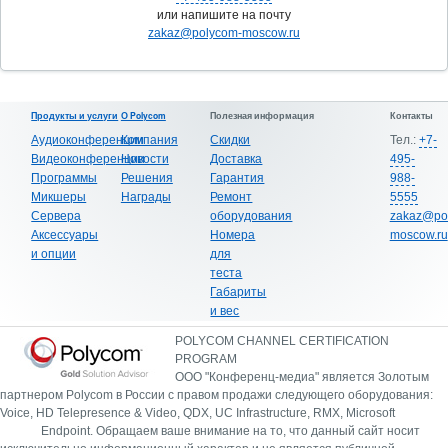
или напишите на почту
zakaz@polycom-moscow.ru
Продукты и услуги
О Polycom
Полезная информация
Контакты
Аудиоконференции
Компания
Скидки
Тел.:
+7-
Видеоконференции
Новости
Доставка
495-
Программы
Решения
Гарантия
988-
Микшеры
Награды
Ремонт
5555
Сервера
оборудования
zakaz@po
Аксессуары
Номера
moscow.ru
и опции
для
теста
Габариты
и вес
POLYCOM CHANNEL CERTIFICATION
PROGRAM
ООО "Конференц-медиа" является Золотым
партнером Polycom в России с правом продажи следующего оборудования:
Voice, HD Telepresence & Video, QDX, UC Infrastructure, RMX, Microsoft
Endpoint.
Обращаем ваше внимание на то, что данный сайт носит