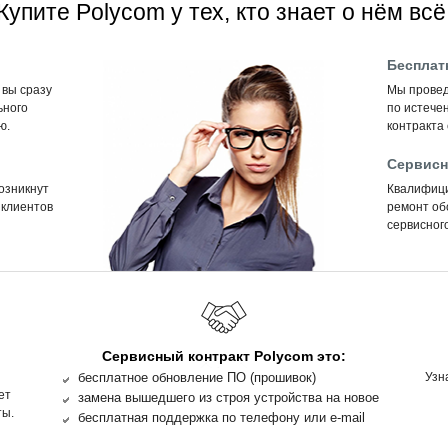
Купите Polycom у тех, кто знает о нём всё
Бесплат
 вы сразу
Мы провед
ьного
по истечен
ю.
контракта
Сервисн
возникнут
Квалифиц
 клиентов
ремонт об
сервисного
Сервисный контракт Polycom это:
бесплатное обновление ПО (прошивок)
Узн
ет
замена вышедшего из строя устройства на новое
ты.
бесплатная поддержка по телефону или e-mail