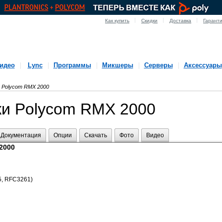
Как купить
Скидки
Доставка
Гарант
идео
Lync
Программы
Микшеры
Серверы
Аксессуары
Polycom RMX 2000
ки Polycom RMX 2000
Документация
Опции
Скачать
Фото
Видео
2000
45, RFC3261)