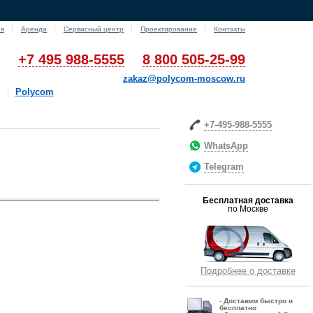
ия
Аренда
Сервисный центр
Проектирование
Контакты
+7 495 988-5555
8 800 505-25-99
zakaz@polycom-moscow.ru
Polycom
+7-495-988-5555
WhatsApp
Telegram
Бесплатная доставка
по Москве
Подробнее о доставке
-
Д
оставим быстро и
бесплатно