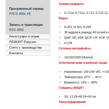
Аудиостандарты
Программный сервер
G.711a, G.711u, G.722, G.722.1C,
PRCS 800s VE
Видео
Запись и трансляция
Н.261, Н.263, Н.264
RSS 4000
30 кадров в секунду, 60 полей в
Аксессуары и опции
QSIF, SIF, 4SIF, QCIF, CIF, 4CIF
РЕМОНТ Polycom
H.239
Снято с производства
Сетевые интерфейсы
Контакты
10/100/1000 Ethernet
Электропитание и рабочая среда
Напряжение: 100-240 VAC +/-10
Температура: 10°С — 40°С
Влажность: 15% — 90%.
Габариты (В/Ш/Г)
3U, 13.28×48.26×40 см
Транскодирование