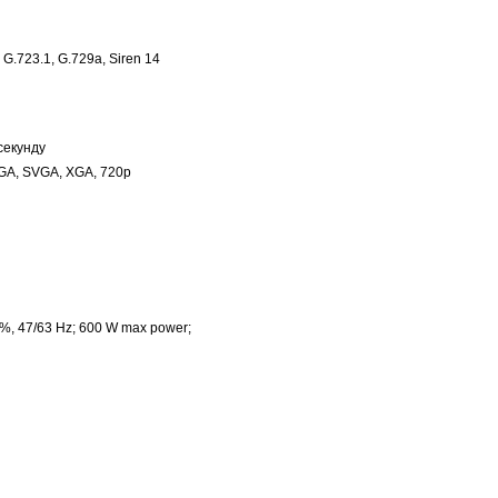
 G.723.1, G.729a, Siren 14
 секунду
, VGA, SVGA, XGA, 720p
%, 47/63 Hz; 600 W max power;