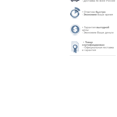
- Доставка по всей России
-
Ответим
быстро
-
Экономим
Ваше время
-
Гарантия
выгодной
цены
- Экономим Ваши деньги
-
Товар
сертифицирован
- Официальная поставка
и гарантия