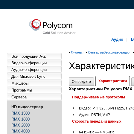
Аудио
В
Главная
Сервер видеоконференции
Вся продукция A-Z
Характеристи
Видеоконференции
Аудиоконференции
Для Microsoft Lync
Характеристики
О продукте
Микшеры
Характеристики Polycom RMX 
Программы
Сервера
Поддерживаемые протоколы
HD видеосервер
Видео:
IP H.323, SIP( H225, H2
RMX 1500
Аудио: PSTN, VoIP
RMX 1800
Скорость передачи данных
RMX 2000
RMX 4000
64 кбит/с — 4 Мбит/с