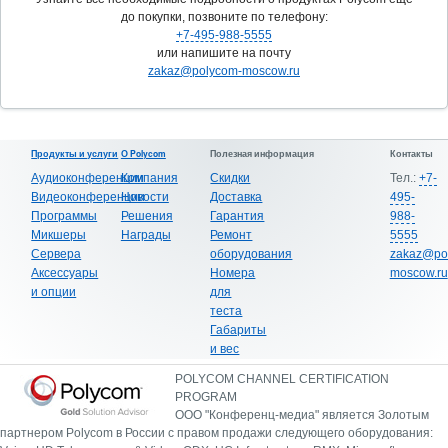
до покупки, позвоните по телефону:
+7-495-988-5555
или напишите на почту
zakaz@polycom-moscow.ru
Продукты и услуги
О Polycom
Полезная информация
Контакты
Аудиоконференции
Компания
Скидки
Тел.:
+7-
Видеоконференции
Новости
Доставка
495-
Программы
Решения
Гарантия
988-
Микшеры
Награды
Ремонт
5555
Сервера
оборудования
zakaz@po
Аксессуары
Номера
moscow.ru
и опции
для
теста
Габариты
и вес
POLYCOM CHANNEL CERTIFICATION
PROGRAM
ООО "Конференц-медиа" является Золотым
партнером Polycom в России с правом продажи следующего оборудования: