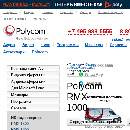
Как купить
Скидки
Доставка
Гарантия
Аренда
Сервисный центр
Проектирование
Контакты
+7 495 988-5555
8 8
zakaz@po
Аудио
Видео
Lync
Программы
Микшеры
Серверы
Аксессуары
Polycom
Главная
Сервер
+7-495-988-5555
видеоконференции
Вся продукция A-Z
Polycom RMX
1000
WhatsApp
Видеоконференции
Аудиоконференции
Polycom
Telegram
Для Microsoft Lync
RMX
Микшеры
Бесплатная доставка
по Москве
Программы
1000
Сервера
HD видеосервер
О продукте
Характеристики
RMX 1500
Подробнее о доставке
RMX 1800