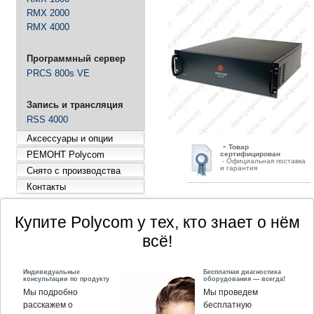
RMX 2000
-
Д
оставим быстро и
RMX 4000
бесплатно
- Доставка по всей России
Программный сервер
-
Ответим
быстро
PRCS 800s VE
-
Экономим
Ваше время
Запись и трансляция
-
Гарантия
выгодной
цены
RSS 4000
- Экономим Ваши деньги
Аксессуары и опции
-
Товар
РЕМОНТ Polycom
сертифицирован
- Официальная поставка
и гарантия
Снято с производства
Контакты
Купите Polycom у тех, кто знает о нём
всё!
Индивидуальные
Бесплатная диагностика
консультации по продукту
оборудования — всегда!
Мы подробно
Мы проведем
расскажем о
бесплатную