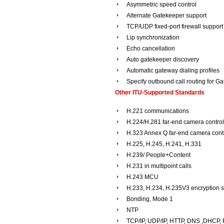
Asymmetric speed control
Alternate Gatekeeper support
TCP/UDP fixed-port firewall support
Lip synchronization
Echo cancellation
Auto gatekeeper discovery
Automatic gateway dialing profiles
Specify outbound call routing for 
Other ITU-Supported Standards
H.221 communications
H.224/H.281 far-end camera control
H.323 Annex Q far-end camera cont
H.225, H.245, H.241, H.331
H.239/ People+Content
H.231 in multipoint calls
H.243 MCU
H.233, H.234, H.235V3 encryption 
Bonding, Mode 1
NTP
TCP/IP, UDP/IP, HTTP, DNS ,DHCP,