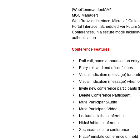
(WebCommander/IAM/
MGC Manager)
Web Browser Interface, Microsoft Outlook
Portal Interface , Scheduled For Future 
Conferences, in a secure mode includin
authentication
Conference Features
Roll call, name announced on entry 
Entry, exit and end of conf tones
Visual indication (message) for parti
Visual indication (message) when c
Invite new conference participants (
Delete Conference Participant
Mute Participant Audio
Mute Participant Video
Lock/unlock the conference
Hide/Unhide conference
Secure/un secure conference
Place/reinstate conference on hold