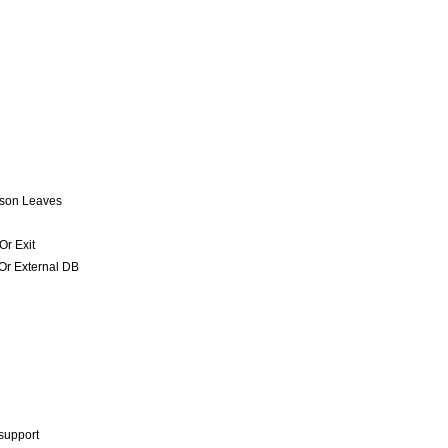
rson Leaves
Or Exit
 Or External DB
support