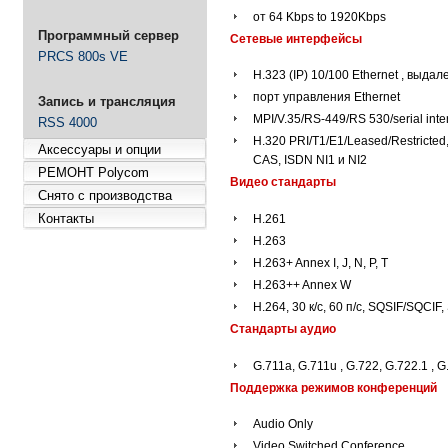
от 64 Kbps to 1920Kbps
Программный сервер
Сетевые интерфейсы
PRCS 800s VE
H.323 (IP) 10/100 Ethernet , выда
порт управления Ethernet
Запись и трансляция
MPI/V.35/RS-449/RS 530/serial inte
RSS 4000
H.320 PRI/T1/E1/Leased/Restricted
Аксессуары и опции
CAS, ISDN NI1 и NI2
РЕМОНТ Polycom
Видео стандарты
Снято с производства
Контакты
H.261
H.263
H.263+ Annex I, J, N, P, T
H.263++ Annex W
H.264, 30 к/с, 60 п/c, SQSIF/SQCIF
Стандарты аудио
G.711a, G.711u , G.722, G.722.1 , G
Поддержка режимов конференций
Audio Only
Video Switched Conference