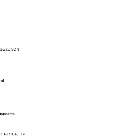
Gateway/ISDN
rol
standards
 RTP/RTCP, FTP