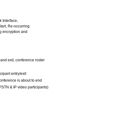
 Interface,
Start, Re-occurring
g encryption and
and exit, conference roster
cipant entry/exit
onference is about to end
PSTN & IP video participants)