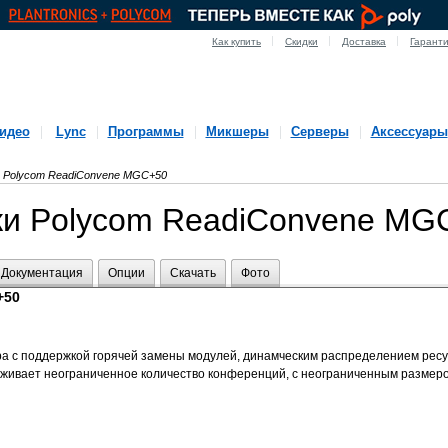
Как купить
Скидки
Доставка
Гарант
идео
Lync
Программы
Микшеры
Серверы
Аксессуары
Polycom ReadiConvene MGC+50
ки Polycom ReadiConvene MG
Документация
Опции
Скачать
Фото
+50
ра с поддержкой горячей замены модулей, динамческим распределением ре
рживает неограниченное количество конференций, с неограниченным размер