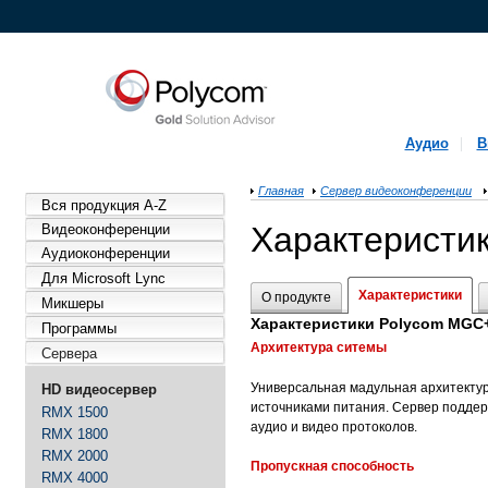
Аудио
В
Главная
Сервер видеоконференции
Вся продукция A-Z
Характеристи
Видеоконференции
Аудиоконференции
Для Microsoft Lync
Характеристики
О продукте
Микшеры
Характеристики Polycom MGC
Программы
Архитектура ситемы
Сервера
Универсальная мадульная архитекту
HD видеосервер
источниками питания. Сервер подде
RMX 1500
аудио и видео протоколов.
RMX 1800
RMX 2000
Пропускная способность
RMX 4000