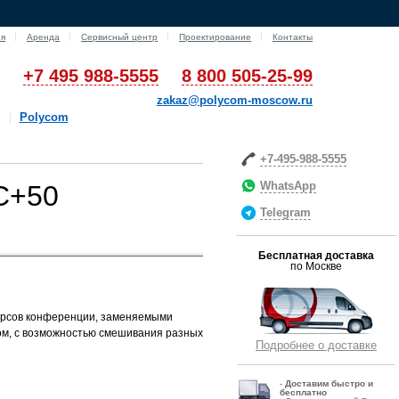
ия
Аренда
Сервисный центр
Проектирование
Контакты
+7 495 988-5555
8 800 505-25-99
zakaz@polycom-moscow.ru
Polycom
+7-495-988-5555
WhatsApp
C+50
Telegram
Бесплатная доставка
по Москве
сурсов конференции, заменяемыми
ом, с возможностью смешивания разных
Подробнее о доставке
-
Д
оставим быстро и
бесплатно