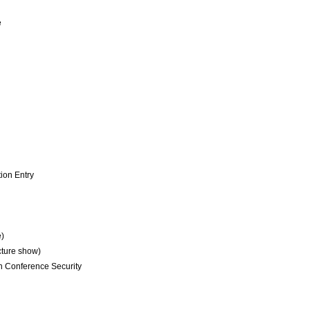
e
ion Entry
e)
cture show)
n Conference Security