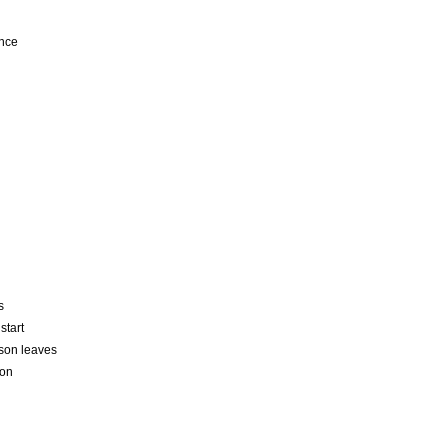
ence
s
start
rson leaves
son