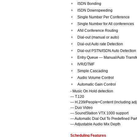
ISDN Bonding
ISDN Downspeeding
Single Number Per Conference
Single Number for All conferences
ANI Conference Routing
Dial-out (manual or auto)
Dial-out Auto rate Detection
Dial-out PSTN/ISDN Auto Detection
Entry Queue — Manual/Auto Transf
IVR/DTMF
Simple Cascading
Audio Volume Control
Automatic Gain Control
- Music On Hold detection
— T.120
— H.239/People+Content (including adju
— Duo Video
— SoundStation VTX 1000 support
— Automatic Dial Out To Predefined Part
— Adjustable Audio Mix Depth
Scheduling Features