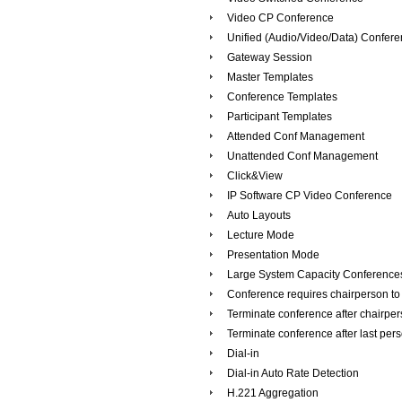
Video CP Conference
Unified (Audio/Video/Data) Confer
Gateway Session
Master Templates
Conference Templates
Participant Templates
Attended Conf Management
Unattended Conf Management
Click&View
IP Software CP Video Conference
Auto Layouts
Lecture Mode
Presentation Mode
Large System Capacity Conference
Conference requires chairperson to 
Terminate conference after chairpe
Terminate conference after last per
Dial-in
Dial-in Auto Rate Detection
H.221 Aggregation