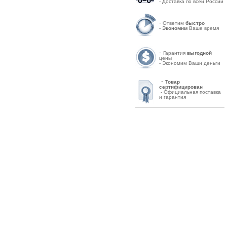
- Доставка по всей России
-
Ответим
быстро
-
Экономим
Ваше время
-
Гарантия
выгодной
цены
- Экономим Ваши деньги
-
Товар
сертифицирован
- Официальная поставка
и гарантия