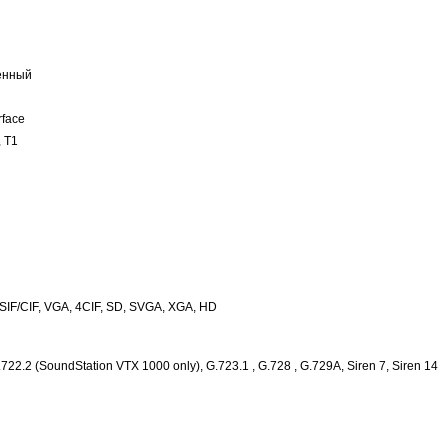
ленный
rface
, T1
, SIF/CIF, VGA, 4CIF, SD, SVGA, XGA, HD
.722.2 (SoundStation VTX 1000 only), G.723.1 , G.728 , G.729A, Siren 7, Siren 14