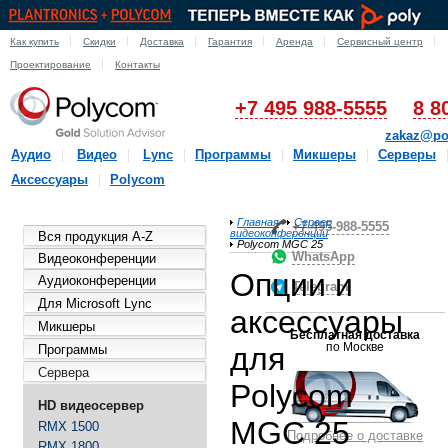
Как купить
Скидки
Доставка
Гарантия
Аренда
Сервисный центр
Проектирование
Контакты
+7 495 988-5555
8 8
zakaz@po
Аудио
Видео
Lync
Программы
Микшеры
Серверы
Аксессуары
Polycom
Главная
Сервер
+7-495-988-5555
видеоконференции
Вся продукция A-Z
Polycom MGC 25
WhatsApp
Видеоконференции
Опции и
Аудиоконференции
Telegram
Для Microsoft Lync
аксессуары
Микшеры
Бесплатная доставка
по Москве
для
Программы
Сервера
Polycom
HD видеосервер
MGC 25
RMX 1500
Подробнее о доставке
RMX 1800