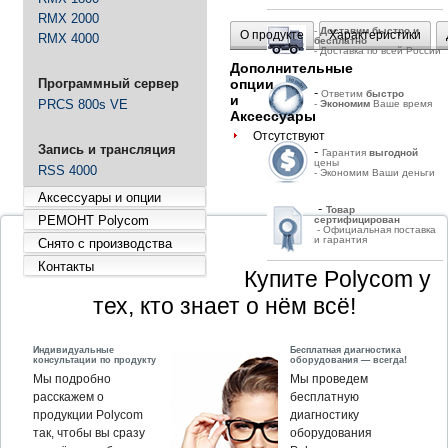
RMX 2000
-
Д
оставим быстро и
О продукте
Характеристики
RMX 4000
бесплатно
- Доставка по всей России
Дополнительные
Программный сервер
опции
-
Ответим
быстро
и
PRCS 800s VE
-
Экономим
Ваше время
Аксессуары
Отсутствуют
Запись и трансляция
-
Гарантия
выгодной
цены
RSS 4000
- Экономим Ваши деньги
Аксессуары и опции
-
Товар
РЕМОНТ Polycom
сертифицирован
- Официальная поставка
и гарантия
Снято с производства
Контакты
Купите Polycom у
тех, кто знает о нём всё!
Индивидуальные
Бесплатная диагностика
консультации по продукту
оборудования — всегда!
Мы подробно
Мы проведем
расскажем о
бесплатную
продукции Polycom
диагностику
так, чтобы вы сразу
оборудования