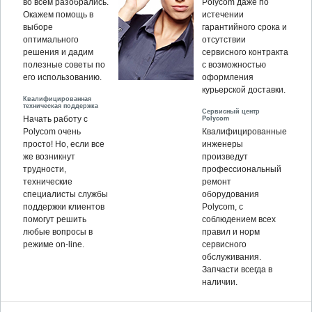
во всём разобрались.
Polycom даже по
Окажем помощь в
истечении
выборе
гарантийного срока и
оптимального
отсутствии
решения и дадим
сервисного контракта
полезные советы по
с возможностью
его использованию.
оформления
курьерской доставки.
Квалифицированная
техническая поддержка
Сервисный центр
Polycom
Начать работу с
Polycom очень
Квалифицированные
просто! Но, если все
инженеры
же возникнут
произведут
трудности,
профессиональный
технические
ремонт
специалисты службы
оборудования
поддержки клиентов
Polycom, c
помогут решить
соблюдением всех
любые вопросы в
правил и норм
режиме on-line.
сервисного
обслуживания.
Запчасти всегда в
наличии.