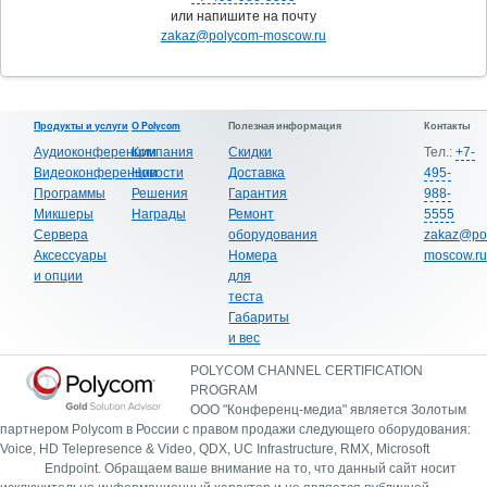
или напишите на почту
zakaz@polycom-moscow.ru
Продукты и услуги
О Polycom
Полезная информация
Контакты
Аудиоконференции
Компания
Скидки
Тел.:
+7-
Видеоконференции
Новости
Доставка
495-
Программы
Решения
Гарантия
988-
Микшеры
Награды
Ремонт
5555
Сервера
оборудования
zakaz@po
Аксессуары
Номера
moscow.ru
и опции
для
теста
Габариты
и вес
POLYCOM CHANNEL CERTIFICATION
PROGRAM
ООО "Конференц-медиа" является Золотым
партнером Polycom в России с правом продажи следующего оборудования:
Voice, HD Telepresence & Video, QDX, UC Infrastructure, RMX, Microsoft
Endpoint.
Обращаем ваше внимание на то, что данный сайт носит