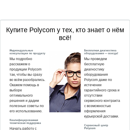
Купите Polycom у тех, кто знает о нём
всё!
Индивидуальные
Бесплатная диагностика
консультации по продукту
оборудования — всегда!
Мы подробно
Мы проведем
расскажем о
бесплатную
продукции Polycom
диагностику
так, чтобы вы сразу
оборудования
во всём разобрались.
Polycom даже по
Окажем помощь в
истечении
выборе
гарантийного срока и
оптимального
отсутствии
решения и дадим
сервисного контракта
полезные советы по
с возможностью
его использованию.
оформления
курьерской доставки.
Квалифицированная
техническая поддержка
Сервисный центр
Polycom
Начать работу с