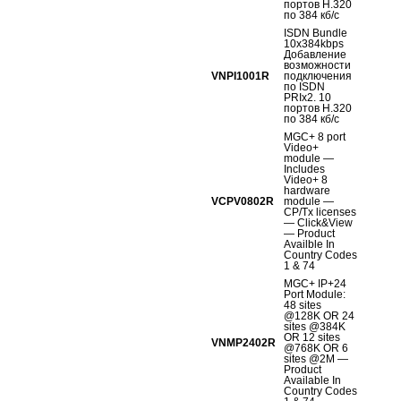
портов Н.320
по 384 кб/с
ISDN Bundle
10x384kbps
Добавление
возможности
VNPI1001R
подключения
по ISDN
PRIх2. 10
портов Н.320
по 384 кб/с
MGC+ 8 port
Video+
module —
Includes
Video+ 8
hardware
VCPV0802R
module —
CP/Tx licenses
— Click&View
— Product
Availble In
Country Codes
1 & 74
MGC+ IP+24
Port Module:
48 sites
@128K OR 24
sites @384K
OR 12 sites
VNMP2402R
@768K OR 6
sites @2M —
Product
Available In
Country Codes