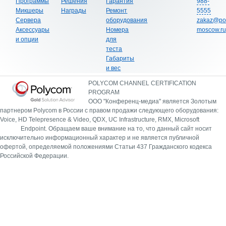
Программы
Решения
Гарантия
988-
Микшеры
Награды
Ремонт
5555
Сервера
оборудования
zakaz@po
Аксессуары
Номера
moscow.ru
и опции
для
теста
Габариты
и вес
POLYCOM CHANNEL CERTIFICATION
PROGRAM
ООО "Конференц-медиа" является Золотым
партнером Polycom в России с правом продажи следующего оборудования:
Voice, HD Telepresence & Video, QDX, UC Infrastructure, RMX, Microsoft
Endpoint.
Обращаем ваше внимание на то, что данный сайт носит
исключительно информационный характер и не является публичной
офертой, определяемой положениями Статьи 437 Гражданского кодекса
Российской Федерации.