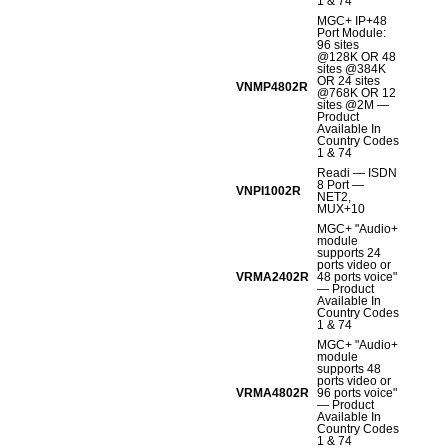
1 & 74
MGC+ IP+48
Port Module:
96 sites
@128K OR 48
sites @384K
OR 24 sites
VNMP4802R
@768K OR 12
sites @2M —
Product
Available In
Country Codes
1 & 74
Readi — ISDN
8 Port —
VNPI1002R
NET2,
MUX+10
MGC+ "Audio+
module
supports 24
ports video or
VRMA2402R
48 ports voice"
— Product
Available In
Country Codes
1 & 74
MGC+ "Audio+
module
supports 48
ports video or
VRMA4802R
96 ports voice"
— Product
Available In
Country Codes
1 & 74