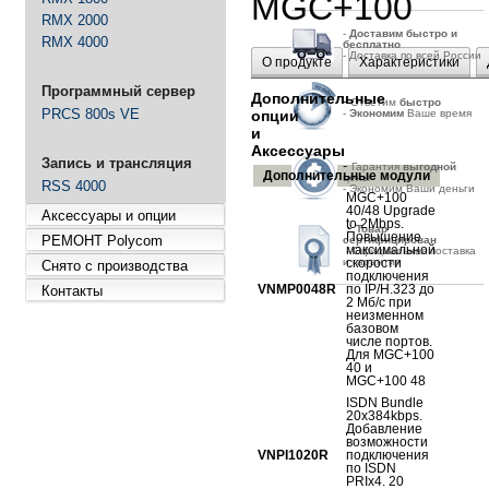
MGC+100
RMX 2000
-
Д
оставим быстро и
RMX 4000
бесплатно
- Доставка по всей России
О продукте
Характеристики
Программный сервер
Дополнительные
-
Ответим
быстро
PRCS 800s VE
опции
-
Экономим
Ваше время
и
Аксессуары
Запись и трансляция
-
Гарантия
выгодной
Дополнительные модули
цены
RSS 4000
- Экономим Ваши деньги
MGC+100
40/48 Upgrade
Аксессуары и опции
to 2Mbps.
-
Товар
Повышение
РЕМОНТ Polycom
сертифицирован
максимальной
- Официальная поставка
и гарантия
скорости
Снято с производства
подключения
VNMP0048R
по IP/H.323 до
Контакты
2 Мб/с при
неизменном
базовом
числе портов.
Для MGC+100
40 и
MGC+100 48
ISDN Bundle
20x384kbps.
Добавление
возможности
VNPI1020R
подключения
по ISDN
PRIх4. 20