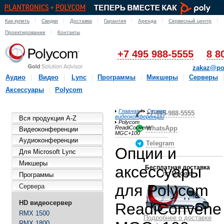
Как купить
Скидки
Доставка
Гарантия
Аренда
Сервисный центр
Проектирование
Контакты
+7 495 988-5555
8 8
zakaz@po
Аудио
Видео
Lync
Программы
Микшеры
Серверы
Аксессуары
Polycom
Главная
Сервер
+7-495-988-5555
видеоконференции
Вся продукция A-Z
Polycom
ReadiConvene
WhatsApp
Видеоконференции
MGC+100
Аудиоконференции
Telegram
Опции и
Для Microsoft Lync
Микшеры
аксессуары
Бесплатная доставка
по Москве
Программы
для Polycom
Сервера
HD видеосервер
ReadiConvene
RMX 1500
Подробнее о доставке
RMX 1800