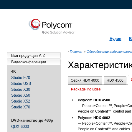
Аудио
В
Главная
Оборудование видеоконфере
Вся продукция A-Z
Характеристи
Видеоконференции
4K
Studio E70
Серия HDX 4000
HDX 4500
Studio USB
Studio X30
Package Includes
Studio X50
Polycom HDX 4500
Studio X52
— People+Content™, People+Con
Studio X70
People on Content™, control pad
Polycom HDX 4002
DVD-качество до 480p
— People+Content™, People+Con
QDX 6000
People on Content™ and cables