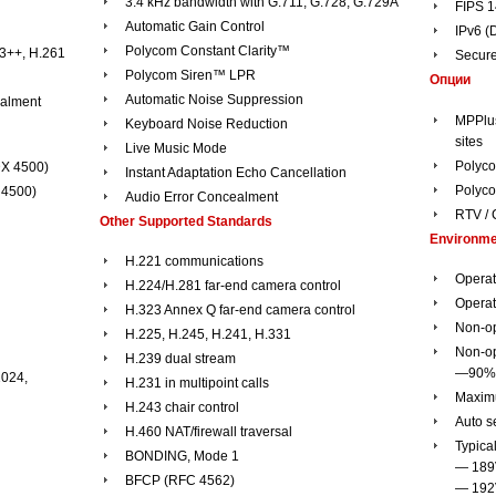
3.4 kHz bandwidth with G.711, G.728, G.729A
FIPS 1
Automatic Gain Control
IPv6 (
Polycom Constant Clarity™
63++, H.261
Secure
Polycom Siren™ LPR
Опции
Automatic Noise Suppression
ealment
MPPlus 
Keyboard Noise Reduction
sites
Live Music Mode
Polyco
DX 4500)
Instant Adaptation Echo Cancellation
Polyc
 4500)
Audio Error Concealment
RTV /
Other Supported Standards
Environmen
H.221 communications
Operat
H.224/H.281 far-end camera control
Operat
H.323 Annex Q far-end camera control
Non-op
H.225, H.245, H.241, H.331
Non-op
H.239 dual stream
—90%
1024,
H.231 in multipoint calls
Maximu
H.243 chair control
Auto s
H.460 NAT/firewall traversal
Typica
BONDING, Mode 1
— 189
BFCP (RFC 4562)
— 192