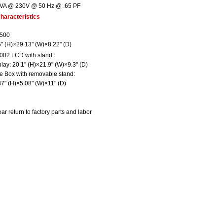
VA @ 230V @ 50 Hz @ .65 PF
haracteristics
500
" (H)×29.13" (W)×8.22" (D)
02 LCD with stand:
lay: 20.1" (H)×21.9" (W)×9.3" (D)
 Box with removable stand:
7" (H)×5.08" (W)×11" (D)
ar return to factory parts and labor