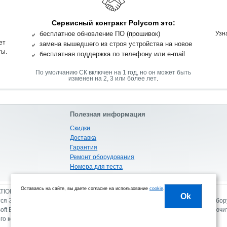
Сервисный контракт Polycom это:
бесплатное обновление ПО (прошивок)
Узн
ет
замена вышедшего из строя устройства на новое
ты.
бесплатная поддержка по телефону или e-mail
По умолчанию СК включен на 1 год, но он может быть
.
изменен на 2, 3 или более лет
Полезная информация
Скидки
Доставка
Гарантия
Ремонт оборудования
Номера для теста
Габариты и вес
Оставаясь на сайте, вы даете согласие на использование
cookie
.
ATION PROGRAM
Ok
я Золотым партнером Polycom в России с правом продажи следующего оборуд
soft Endpoint.
Обращаем ваше внимание на то, что данный сайт носит исключ
го кодекса Российской Федерации.