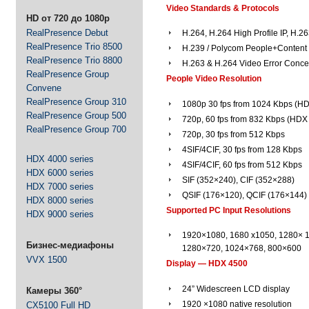
Video Standards & Protocols
HD от 720 до 1080p
RealPresence Debut
H.264, H.264 High Profile IP, H.2
RealPresence Trio 8500
H.239 / Polycom People+Content
RealPresence Trio 8800
H.263 & H.264 Video Error Conc
RealPresence Group
People Video Resolution
Convene
RealPresence Group 310
1080p 30 fps from 1024 Kbps (H
RealPresence Group 500
720p, 60 fps from 832 Kbps (HDX
RealPresence Group 700
720p, 30 fps from 512 Kbps
4SIF/4CIF, 30 fps from 128 Kbps
HDX 4000 series
4SIF/4CIF, 60 fps from 512 Kbps
HDX 6000 series
SIF (352×240), CIF (352×288)
HDX 7000 series
QSIF (176×120), QCIF (176×144)
HDX 8000 series
Supported PC Input Resolutions
HDX 9000 series
1920×1080, 1680 x1050, 1280× 
Бизнес-медиафоны
1280×720, 1024×768, 800×600
VVX 1500
Display — HDX 4500
24” Widescreen LCD display
Камеры 360°
1920 ×1080 native resolution
CX5100 Full HD