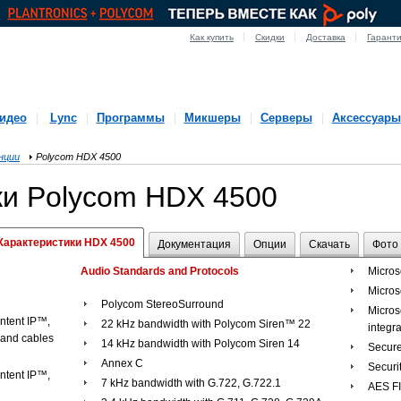
Как купить
Скидки
Доставка
Гарант
идео
Lync
Программы
Микшеры
Серверы
Аксессуары
нции
Polycom HDX 4500
ки Polycom HDX 4500
Характеристики HDX 4500
Документация
Опции
Скачать
Фото
Audio Standards and Protocols
Micros
Micros
Polycom StereoSurround
Micros
tent IP™,
22 kHz bandwidth with Polycom Siren™ 22
integra
 and cables
14 kHz bandwidth with Polycom Siren 14
Secur
Annex C
Securi
tent IP™,
7 kHz bandwidth with G.722, G.722.1
AES FI