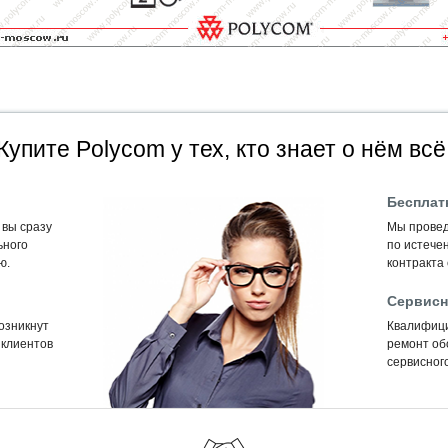
Купите Polycom у тех, кто знает о нём всё
Бесплат
 вы сразу
Мы провед
ьного
по истечен
ю.
контракта
Сервисн
возникнут
Квалифиц
 клиентов
ремонт об
сервисного