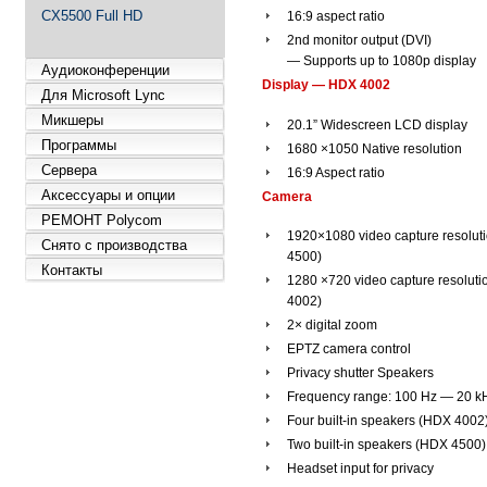
CX5500 Full HD
16:9 aspect ratio
2nd monitor output (DVI)
— Supports up to 1080p display
Аудиоконференции
Display — HDX 4002
Для Microsoft Lync
Микшеры
20.1” Widescreen LCD display
Программы
1680 ×1050 Native resolution
Сервера
16:9 Aspect ratio
Аксессуары и опции
Camera
РЕМОНТ Polycom
1920×1080 video capture resolut
Снято с производства
4500)
Контакты
1280 ×720 video capture resolut
4002)
2× digital zoom
EPTZ camera control
Privacy shutter Speakers
Frequency range: 100 Hz — 20 k
Four built-in speakers (HDX 4002
Two built-in speakers (HDX 4500)
Headset input for privacy