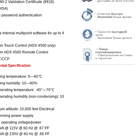
- Доставка по всей России
40-2 Validation Certificate (#918)
DISA)
-
Ответим
быстро
 password authentication
-
Экономим
Ваше время
-
Гарантия
выгодной
internal multipoint software for up to 4
цены
- Экономим Ваши деньги
m Touch Control (HDX 4500 only)
-
Товар
om HDX 4500 Remote Control
сертифицирован
- Официальная поставка
и гарантия
 CCCP
tal Specification
ing temperature: 0—40°C
ing humidity: 10—80%
erating temperature: -40°—70°C
erating humidity (non-condensing): 10
m altitude: 10,000 feet Electrical
ensing power supply
l operating voltage/power
VA @ 115V @ 60 Hz @ .67 PF
VA @ 230V @ 60 Hz @ .66 PF