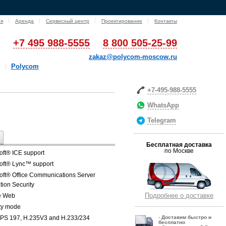
ия
Аренда
Сервисный центр
Проектирование
Контакты
+7 495 988-5555
8 800 505-25-99
zakaz@polycom-moscow.ru
Polycom
+7-495-988-5555
WhatsApp
Telegram
Бесплатная доставка
по Москве
oft® ICE support
oft® Lync™ support
oft® Office Communications Server
tion Security
Подробнее о доставке
e Web
ty mode
PS 197, H.235V3 and H.233/234
-
Д
оставим быстро и
бесплатно