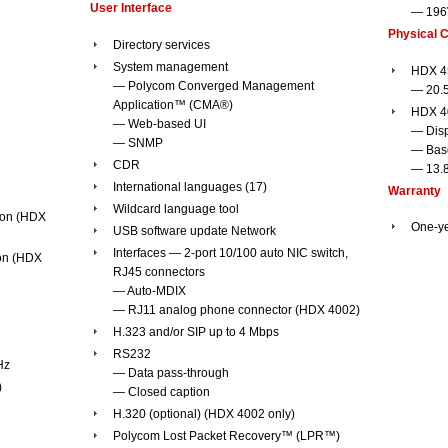
User Interface
— 196
Physical C
Directory services
System management
HDX 4
— Polycom Converged Management
— 20.5
Application™ (CMA®)
HDX 40
— Web-based UI
— Disp
— SNMP
— Base
CDR
— 13.8
International languages (17)
Warranty
Wildcard language tool
ion (HDX
One-ye
USB software update Network
Interfaces — 2-port 10/100 auto NIC switch,
ion (HDX
RJ45 connectors
— Auto-MDIX
— RJ11 analog phone connector (HDX 4002)
H.323 and/or SIP up to 4 Mbps
RS232
Hz
— Data pass-through
)
— Closed caption
H.320 (optional) (HDX 4002 only)
Polycom Lost Packet Recovery™ (LPR™)