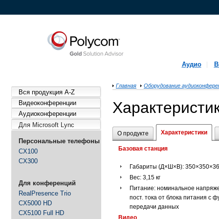
Аудио
В
Главная
Оборудование аудиоконфере
Вся продукция A-Z
Характеристи
Видеоконференции
Аудиоконференции
Для Microsoft Lync
Характеристики
О продукте
Персональные телефоны
Базовая станция
CX100
CX300
Габариты (Д×Ш×В): 350×350×3
Вес: 3,15 кг
Для конференций
Питание: номинальное напряже
RealPresence Trio
пост. тока от блока питания с 
CX5000 HD
передачи данных
CX5100 Full HD
Видео