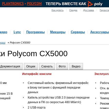
Как купить
Скидки
Доставка
Гарант
идео
Lync
Программы
Микшеры
Серверы
Аксессуары
нции
Polycom CX5000
ки Polycom CX5000
Документация
Опции
Скачать
Фото
Видео
Интерфейс консоли
Эксплуат
60 мм
Системный кабель: фирменный интерфейс
Рабоч
к блоку питания с функцией передачи
Отн. в
данных
конде
ние 15 В
Кабель устройства USB 2.0 (канал передачи
функцией
Темпе
данных в ПК со скоростью 480 Мбит/с)
Реком
2 USB-порта
поме