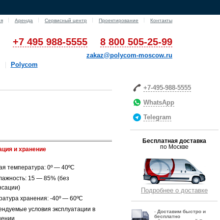
ия
Аренда
Сервисный центр
Проектирование
Контакты
+7 495 988-5555
8 800 505-25-99
zakaz@polycom-moscow.ru
Polycom
+7-495-988-5555
WhatsApp
Telegram
Бесплатная доставка
по Москве
ация и хранение
ая температура: 0º — 40ºC
лажность: 15 — 85% (без
нсации)
Подробнее о доставке
ратура хранения: -40º — 60ºC
ендуемые условия эксплуатации в
-
Д
оставим быстро и
бесплатно
щении