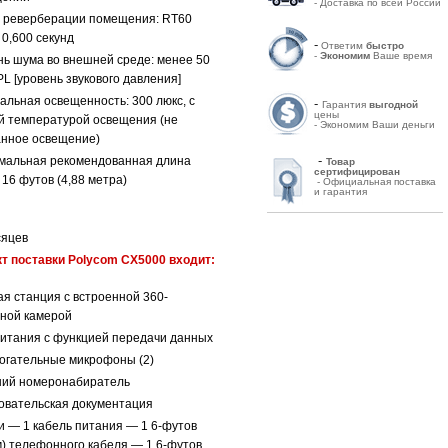
- Доставка по всей России
 реверберации помещения: RT60
0,600 секунд
-
Ответим
быстро
-
Экономим
Ваше время
нь шума во внешней среде: менее 50
L [уровень звукового давления]
альная освещенность: 300 люкс, с
-
Гарантия
выгодной
цены
й температурой освещения (не
- Экономим Ваши деньги
нное освещение)
-
мальная рекомендованная длина
Товар
сертифицирован
 16 футов (4,88 метра)
- Официальная поставка
и гарантия
сяцев
т поставки Polycom CX5000 входит:
ая станция с встроенной 360-
сной камерой
питания с функцией передачи данных
огательные микрофоны (2)
ий номеронабиратель
овательская документация
и — 1 кабель питания — 1 6-футов
м) телефонного кабеля — 1 6-футов