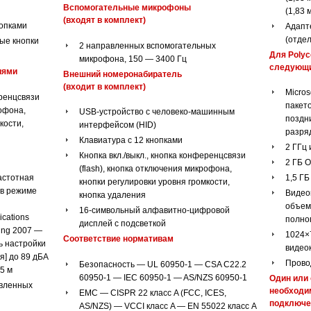
Вспомогательные микрофоны
(1,83 
(входят в комплект)
нопками
Адапт
(отде
ые кнопки
2 направленных вспомогательных
Для Poly
микрофона, 150 — 3400 Гц
следующи
иями
Внешний номеронабиратель
(входит в комплект)
Micros
еренцсвязи
пакет
рофона,
USB-устройство с человеко-машинным
поздни
кости,
интерфейсом (HID)
разря
Клавиатура с 12 кнопками
2 ГГц
Кнопка вкл./выкл., кнопка конференцсвязи
2 ГБ 
(flash), кнопка отключения микрофона,
астотная
1,5 ГБ
кнопки регулировки уровня громкости,
 в режиме
Видео
кнопка удаления
объем
16-символьный алфавитно-цифровой
cations
полно
дисплей с подсветкой
ting 2007 —
1024×
Соответствие нормативам
ь настройки
видео
я] до 89 дБА
Прово
Безопасность — UL 60950-1 — CSA C22.2
5 м
60950-1 — IEC 60950-1 — AS/NZS 60950-1
Один или
вленных
необходим
EMC — CISPR 22 класс A (FCC, ICES,
подключе
AS/NZS) — VCCI класс A — EN 55022 класс A