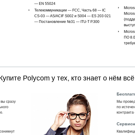
— EN 55024
Micros
Телекоммуникации — FCC, Часть 68 — IC
Micros
CS-03 — AS/ACIF S002 и S004 — ES 203 021
(подд
— Постановление №31 — ITU-T P.300
высту
Micros
ПО 8.0
требу
Купите Polycom у тех, кто знает о нём всё
Бесплат
 вы сразу
Мы провед
ьного
по истечен
ю.
контракта
Сервисн
возникнут
Квалифиц