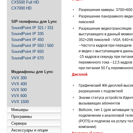
CX5500 Full HD
CX7000 HD
Разрешение камеры: 3700×600
Разрешение панорамного виде
SIP-телефоны для Lync
пикселей
SoundPoint IP 321 / 331
Разрешение видеотрансляции
SoundPoint IP 335
выступающего в данный момент 
SoundPoint IP 450
352×288 пикселей --VGA: 640×4
SoundPoint IP 550 / 560
--Частота кадров при передаче
и видео с выступающим в данны
SoundPoint IP 650
-15 кадров в секунду при питан
SoundPoint IP 670
переменного тока --12,5 кадров 
при питании 50 Гц переменного
Медиафоны для Lync
Дисплей
VVX 300
VVX 400
Графический ЖК-дисплей высок
VVX 500
разрешения с подсветкой
VVX 600
Значки статуса устройств Иде
VVX 1500
вызывающих абонентов
Микшеры
Bellcore, тип 1 (для активации 
подключение к аналоговой тел
Программы
(POTS) и подписка на услугу т
Сервера
компании)
Аксессуары и опции