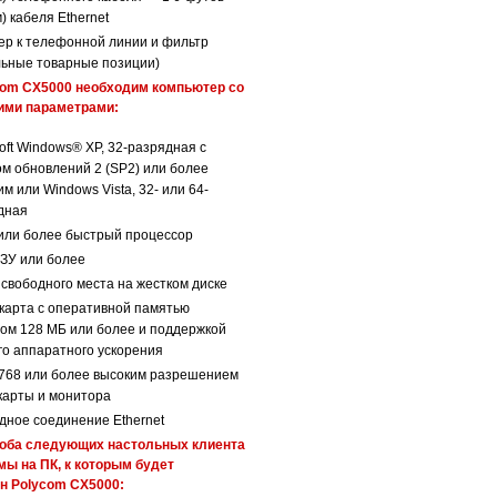
м) кабеля Ethernet
ер к телефонной линии и фильтр
льные товарные позиции)
com CX5000 необходим компьютер со
ми параметрами:
oft Windows® XP, 32-разрядная с
ом обновлений 2 (SP2) или более
м или Windows Vista, 32- или 64-
дная
 или более быстрый процессор
ОЗУ или более
 свободного места на жестком диске
карта с оперативной памятью
ом 128 МБ или более и поддержкой
го аппаратного ускорения
768 или более высоким разрешением
карты и монитора
дное соединение Ethernet
 оба следующих настольных клиента
ы на ПК, к которым будет
н Polycom CX5000: