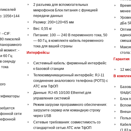
2 разъема для вспомогательных
Время
 пикселей
микрофонов Блок питания с функцией
менее 
передачи данных
о: 1056×144
Урове
Размер: 200×120×65 мм
дБа SP
Вес: 0,55 кг
Оптим
--CIF:
Питание: 100 — 240 В переменного тока, 50
едино
80 пикселей
— 60 Гц, в комплекте кабель переменного
смеша
 панорамного
тока для вашей страны
Макси
й момент: -
Интерфейсы
стола:
ии 60 Гц
Гарантия
в секунду
Системный кабель: фирменный интерфейс
 тока
к базовой станции
12 ме
Телекоммуникационный интерфейс: RJ-11
В комплек
соединение аналогового телефона (POTS) с
ого
АТС или ТфОП
Базов
граду
Данные: RJ-45 10/100 Ethernet для
нтификаторы
управления системой
Блок 
Режим загрузки программного обеспечения:
Вспом
требуется
загрузите сервер или командную строку
Внешн
ефонной сети
через USB
Польз
елефонной
Сетевые требования: совместимость со
Кабел
стандартной сетью АТС или ТфОП
(1,83 