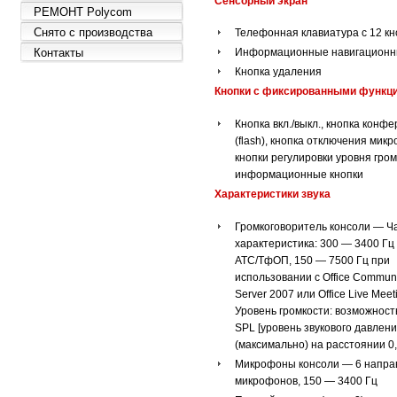
Сенсорный экран
РЕМОНТ Polycom
Снято с производства
Телефонная клавиатура с 12 к
Контакты
Информационные навигационн
Кнопка удаления
Кнопки с фиксированными функц
Кнопка вкл./выкл., кнопка конф
(flash), кнопка отключения мик
кнопки регулировки уровня гром
информационные кнопки
Характеристики звука
Громкоговоритель консоли — Ч
характеристика: 300 — 3400 Гц
АТС/ТфОП, 150 — 7500 Гц при
использовании с Office Communi
Server 2007 или Office Live Mee
Уровень громкости: возможност
SPL [уровень звукового давлени
(максимально) на расстоянии 0,
Микрофоны консоли — 6 напра
микрофонов, 150 — 3400 Гц