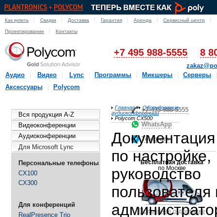
Как купить
Скидки
Доставка
Гарантия
Аренда
Сервисный центр
Проектирование
Контакты
+7 495 988-5555
8 8
zakaz@po
Аудио
Видео
Lync
Программы
Микшеры
Серверы
Аксессуары
Polycom
Главная
Оборудование
+7-495-988-5555
аудиоконференции
Вся продукция A-Z
Polycom CX500
WhatsApp
Видеоконференции
Документация
Аудиоконференции
Telegram
Для Microsoft Lync
по настройке,
Бесплатная доставка
Персональные телефоны
по Москве
руководство
CX100
CX300
пользователя 
Для конференций
администрато
Подробнее о доставке
RealPresence Trio