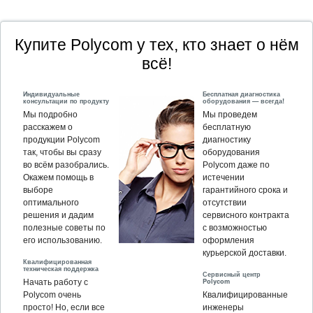
Купите Polycom у тех, кто знает о нём
всё!
Индивидуальные
Бесплатная диагностика
консультации по продукту
оборудования — всегда!
Мы подробно
Мы проведем
расскажем о
бесплатную
продукции Polycom
диагностику
так, чтобы вы сразу
оборудования
во всём разобрались.
Polycom даже по
Окажем помощь в
истечении
выборе
гарантийного срока и
оптимального
отсутствии
решения и дадим
сервисного контракта
полезные советы по
с возможностью
его использованию.
оформления
курьерской доставки.
Квалифицированная
техническая поддержка
Сервисный центр
Polycom
Начать работу с
Polycom очень
Квалифицированные
просто! Но, если все
инженеры