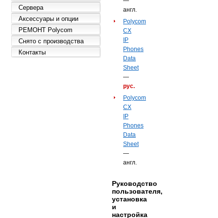
—
Сервера
англ.
Аксессуары и опции
Polycom
РЕМОНТ Polycom
CX
IP
Снято с производства
Phones
Контакты
Data
Sheet
—
рус.
Polycom
CX
IP
Phones
Data
Sheet
—
англ.
Руководство
пользователя,
установка
и
настройка