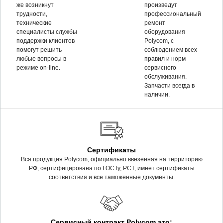
же возникнут
произведут
трудности,
профессиональный
технические
ремонт
специалисты службы
оборудования
поддержки клиентов
Polycom, c
помогут решить
соблюдением всех
любые вопросы в
правил и норм
режиме on-line.
сервисного
обслуживания.
Запчасти всегда в
наличии.
Сертификаты
Вся продукция Polycom, официально ввезенная на территорию
РФ, сертифицирована по ГОСТу, РСТ, имеет сертификаты
соответствия и все таможенные документы.
Сервисный контракт Polycom это: