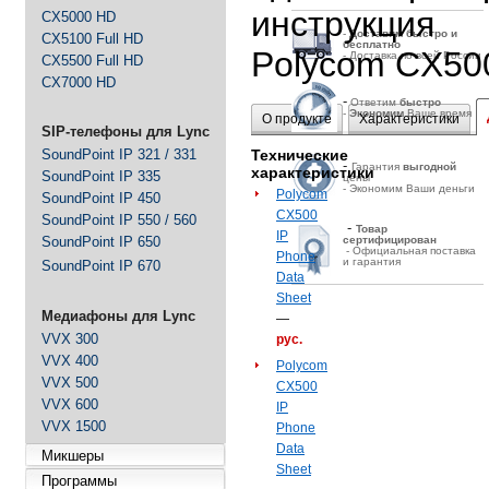
инструкция
CX5000 HD
-
Д
оставим быстро и
CX5100 Full HD
бесплатно
Polycom CX50
- Доставка по всей России
CX5500 Full HD
CX7000 HD
-
Ответим
быстро
-
Экономим
Ваше время
О продукте
Характеристики
SIP-телефоны для Lync
SoundPoint IP 321 / 331
Технические
-
Гарантия
выгодной
характеристики
SoundPoint IP 335
цены
- Экономим Ваши деньги
Polycom
SoundPoint IP 450
CX500
SoundPoint IP 550 / 560
-
Товар
IP
SoundPoint IP 650
сертифицирован
- Официальная поставка
Phone
и гарантия
SoundPoint IP 670
Data
Sheet
Медиафоны для Lync
—
VVX 300
рус.
VVX 400
Polycom
VVX 500
CX500
VVX 600
IP
VVX 1500
Phone
Data
Микшеры
Sheet
Программы