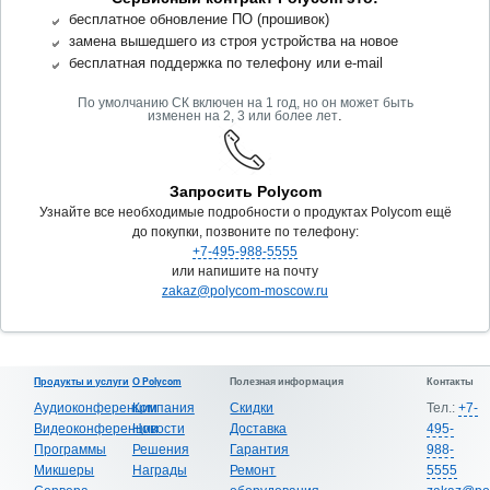
бесплатное обновление ПО (прошивок)
замена вышедшего из строя устройства на новое
бесплатная поддержка по телефону или e-mail
По умолчанию СК включен на 1 год, но он может быть
.
изменен на 2, 3 или более лет
Запросить Polycom
Узнайте все необходимые подробности о продуктах Polycom ещё
до покупки, позвоните по телефону:
+7-495-988-5555
или напишите на почту
zakaz@polycom-moscow.ru
Продукты и услуги
О Polycom
Полезная информация
Контакты
Аудиоконференции
Компания
Скидки
Тел.:
+7-
Видеоконференции
Новости
Доставка
495-
Программы
Решения
Гарантия
988-
Микшеры
Награды
Ремонт
5555