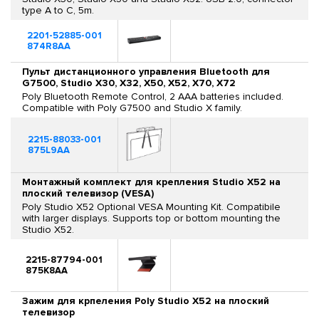
type A to C, 5m.
2201-52885-001
874R8AA
Пульт дистанционного управления Bluetooth для
G7500, Studio X30, X32, X50, X52, X70, X72
Poly Bluetooth Remote Control, 2 AAA batteries included.
Compatible with Poly G7500 and Studio X family.
2215-88033-001
875L9AA
Монтажный комплект для крепления Studio X52 на
плоский телевизор (VESA)
Poly Studio X52 Optional VESA Mounting Kit. Compatibile
with larger displays. Supports top or bottom mounting the
Studio X52.
2215-87794-001
875K8AA
Зажим для крпеления Poly Studio X52 на плоский
телевизор