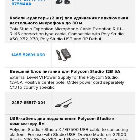
875M4AA
Кабели-адаптеры (2 шт) для удлинения подключения
настольного микрофона до 30 м.
Poly Studio Expention Microphone Cable Extention RJ11—
RJ45 connection type cable. Compatible with Poly Studio
X50, X52, X70, Poly Studio USB and RP Debut.
1465-52891-060
Внешний блок питания для Polycom Studio 12В 5А
External Level VI Power Supply for the Polycom Studio.
12v/5A, Positive center pole. Order power cord separately
C13 to country specific.
2457-85517-001
USB-кабель для подключения Polycom Studio к
компьютеру, 5м
Polycom Studio / Studio X / G7500 USB cable to computing
platform. For use with Studio USB, Device Mode on G7500,
Studio X30, Studio X50 and Studio X52. USB 2.0, connector