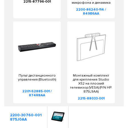
2215-87796-001
микрофона и динамика
2200-86240-114 /
849B6AA
Пульт дистанционного
Монтажный комплект
управления (Bluetooth)
для крепления Studio
X52 на плоский
телевизор (VESA) (P/N HP:
2201-52885-001 /
875L9AA)
874R8AA
2215-88033-001
2200-30760-001
875J0AA