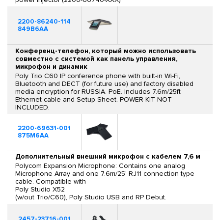
2200-86240-114
849B6AA
Конференц-телефон, который можно использовать
совместно с системой как панель управления,
микрофон и динамик
Poly Trio C60 IP conference phone with built-in Wi-Fi,
Bluetooth and DECT (for future use) and factory disabled
media encryption for RUSSIA. PoE. Includes 7.6m/25ft
Ethernet cable and Setup Sheet. POWER KIT NOT
INCLUDED.
2200-69631-001
875M6AA
Дополнительный внешний микрофон с кабелем 7,6 м
Polycom Expansion Microphone: Contains one analog
Microphone Array and one 7.6m/25' RJ11 connection type
cable. Compatible with
Poly Studio X52
(w/out Trio/C60), Poly Studio USB and RP Debut.
2457-23716-001