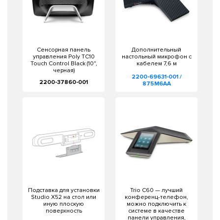
Сенсорная панель
Дополнительный
управления Poly TC10
настольный микрофон с
Touch Control Black (10",
кабелем 7,6 м
черная)
2200-69631-001 /
2200-37860-001
875M6AA
Подставка для установки
Trio C60 — лучший
Studio X52 на стол или
конференц-телефон,
иную плоскую
можно подключить к
поверхность
системе в качестве
панели управления,