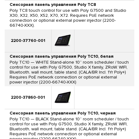
Сенсорная панель управления Poly TC8
Poly TC8 touch control for use with Poly G7500 and Studio
X30, X32, X50, X52, X70, X72. Requires PoE network
connection or optional external power injector (2200-
66740-XXX).
2200-37760-001
Сенсорная панель управления Poly TC10, белая
Poly TC10 — WHITE Stand-alone 10” room scheduler / touch
control for use with Poly G7500, Studio X family, ZRoW. WIFI,
Bluetooth, wall mount, table stand. (CALA/BR Incl. 1Yr Poly+)
Requires PoE network connection or optional external
power injector (2200-66740-XXX)
2200-37860-001
Сенсорная панель управления Poly TC10, черная
Poly TC10 — BLACK Stand-alone 10” room scheduler / touch
control for use with Poly G7500, Studio X family, ZRoW. WIFI,
Bluetooth, wall mount, table stand. (CALA/BR Incl. 1Yr Poly+)
Requires PoE network connection or optional external
power injector (2200-66740-XXX)